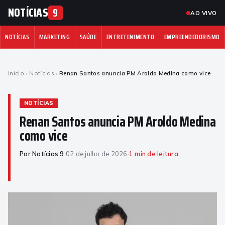
NOTÍCIAS
9
AO VIVO
NOTÍCIAS
MARKETING
SAÚDE
ENTRETENIMENTO
EMPREENDEDORISMO
Início
›
Notícias
›
Renan Santos anuncia PM Aroldo Medina como vice
NOTÍCIAS
Renan Santos anuncia PM Aroldo Medina
como vice
Por Notícias 9
·
02 de julho de 2026
·
1 min de leitura