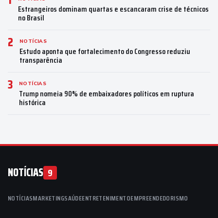
1
Estrangeiros dominam quartas e escancaram crise de técnicos
no Brasil
2
NOTÍCIAS
Estudo aponta que fortalecimento do Congresso reduziu
transparência
3
NOTÍCIAS
Trump nomeia 90% de embaixadores políticos em ruptura
histórica
NOTÍCIAS
9
NOTÍCIAS
MARKETING
SAÚDE
ENTRETENIMENTO
EMPREENDEDORISMO