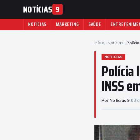
NOTÍCIAS
9
NOTÍCIAS
MARKETING
SAÚDE
ENTRETENIME
Início
›
Notícias
›
Políci
NOTÍCIAS
Polícia
INSS e
Por Notícias 9
·
03 d