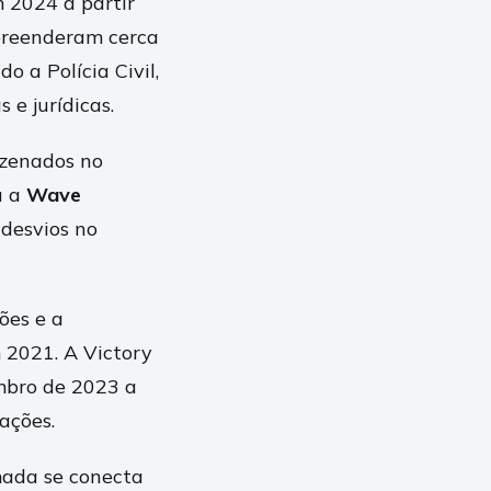
 2024 a partir
apreenderam cerca
o a Polícia Civil,
 e jurídicas.
zenados no
u a
Wave
 desvios no
ões e a
 2021. A Victory
embro de 2023 a
ações.
mada se conecta