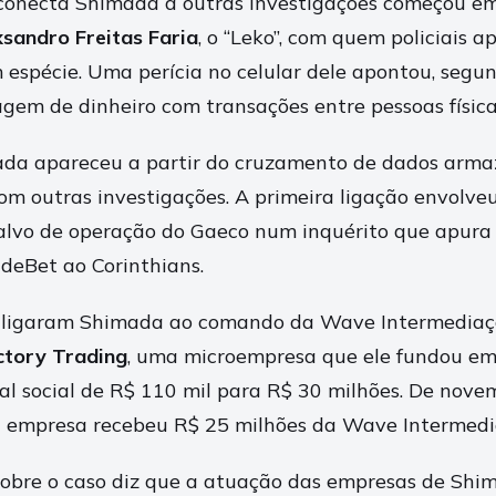
conecta Shimada a outras investigações começou em
sandro Freitas Faria
, o “Leko”, com quem policiais 
espécie. Uma perícia no celular dele apontou, segund
gem de dinheiro com transações entre pessoas físicas
da apareceu a partir do cruzamento de dados arma
com outras investigações. A primeira ligação envolve
 alvo de operação do Gaeco num inquérito que apura
ideBet ao Corinthians.
s ligaram Shimada ao comando da Wave Intermediaç
ctory Trading
, uma microempresa que ele fundou em
tal social de R$ 110 mil para R$ 30 milhões. De nov
a empresa recebeu R$ 25 milhões da Wave Intermedi
l sobre o caso diz que a atuação das empresas de Shi