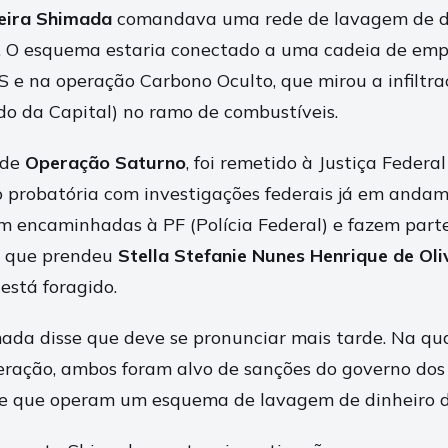
veira Shimada
comandava uma rede de lavagem de di
s. O esquema estaria conectado a uma cadeia de emp
S e na operação Carbono Oculto, que mirou a infiltr
o da Capital) no ramo de combustíveis.
 de
Operação Saturno
, foi remetido à Justiça Federa
o probatória com investigações federais já em andam
m encaminhadas à PF (Polícia Federal) e fazem part
a que prendeu
Stella Stefanie Nunes Henrique de Oli
está foragido.
ada disse que deve se pronunciar mais tarde. Na quar
eração, ambos foram alvo de sanções do governo dos
de que operam um esquema de lavagem de dinheiro 