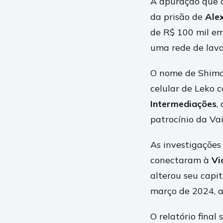
A apuração que 
da prisão de
Alex
de R$ 100 mil em 
uma rede de lava
O nome de Shima
celular de Leko 
Intermediações
,
patrocínio da Va
As investigaçõe
conectaram à
Vi
alterou seu capi
março de 2024, 
O relatório fina