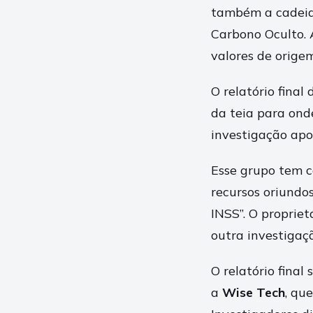
também a cadeias
Carbono Oculto. 
valores de origem
O relatório fina
da teia para ond
investigação ap
Esse grupo tem 
recursos oriundo
INSS”. O propriet
outra investigaç
O relatório fina
a
Wise Tech
, qu