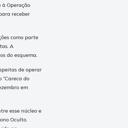
e à Operação
 para receber
ações como parte
tas. A
eos do esquema.
peitas de operar
o “Careca do
 dezembro em
tre esse núcleo e
ono Oculto.