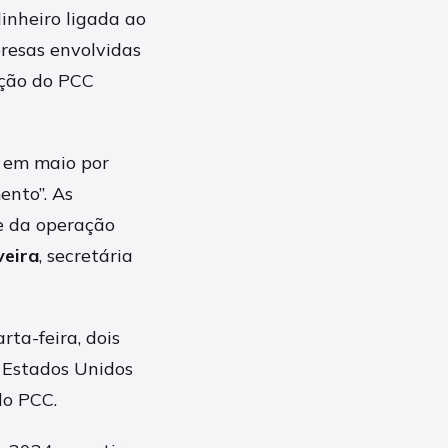
nheiro ligada ao
resas envolvidas
ação do PCC
l em maio por
ento”. As
e da operação
veira
, secretária
ta-feira, dois
 Estados Unidos
do PCC.