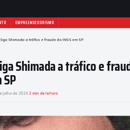
NTO
EMPREENDEDORISMO
a liga Shimada a tráfico e fraude do INSS em SP
 liga Shimada a tráfico e frau
m SP
e julho de 2026
·
2 min de leitura