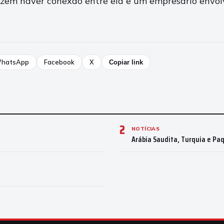
izem haver conexão entre ela e um empresário envol
hatsApp
Facebook
X
Copiar link
2
NOTÍCIAS
Arábia Saudita, Turquia e Pa