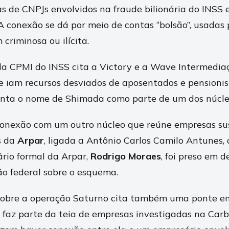
 de CNPJs envolvidos na fraude bilionária do INSS 
A conexão se dá por meio de contas “bolsão”, usadas
 criminosa ou ilícita.
l da CPMI do INSS cita a Victory e a Wave Intermedi
e iam recursos desviados de aposentados e pensionis
onta o nome de Shimada como parte de um dos núcl
conexão com um outro núcleo que reúne empresas sus
s da
Arpar
, ligada a Antônio Carlos Camilo Antunes, 
ário formal da Arpar,
Rodrigo Moraes
, foi preso em
ão federal sobre o esquema.
l sobre a operação Saturno cita também uma ponte en
e faz parte da teia de empresas investigadas na Carb