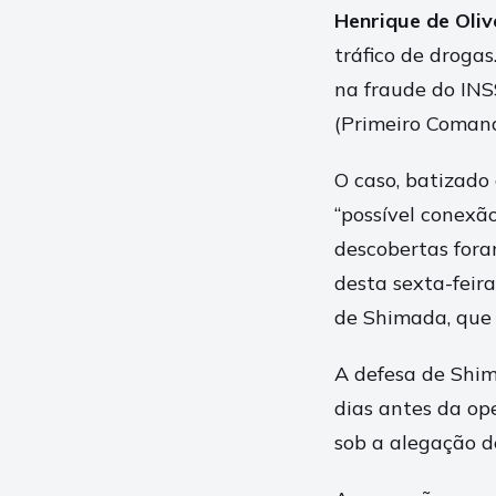
Henrique de Oli
tráfico de droga
na fraude do INS
(Primeiro Comand
O caso, batizado
“possível conexã
descobertas fora
desta sexta-feir
de Shimada, que 
A defesa de Shim
dias antes da op
sob a alegação 