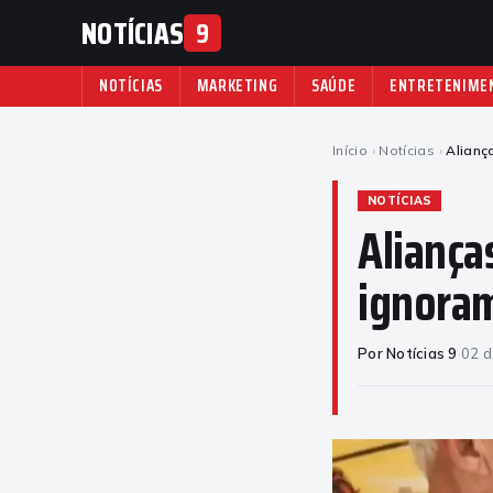
NOTÍCIAS
9
NOTÍCIAS
MARKETING
SAÚDE
ENTRETENIME
Início
›
Notícias
›
Alianç
NOTÍCIAS
Aliança
ignoram
Por Notícias 9
·
02 d