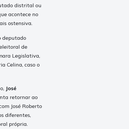
tado distrital ou
que acontece no
is ostensiva.
co deputado
eleitoral de
ara Legislativa,
a Celina, caso o
no,
José
enta retornar ao
 com José Roberto
s diferentes,
ral própria.