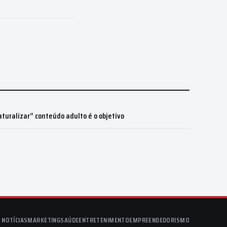
aturalizar” conteúdo adulto é o objetivo
NOTÍCIAS
MARKETING
SAÚDE
ENTRETENIMENTO
EMPREENDEDORISMO