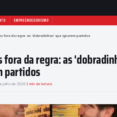
NTO
EMPREENDEDORISMO
as fora da regra: as 'dobradinhas' que ignoram partidos
s fora da regra: as 'dobradin
 partidos
e julho de 2026
·
1 min de leitura