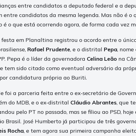
lianças entre candidatos a deputado federal e a depu
m entre candidatos da mesma legenda. Mas não é o 
o é o que está ocorrendo agora, de forma cada vez ma
 festa em Planaltina registrou o acordo entre o úni
rasiliense,
Rafael Prudente
, e o distrital
Pepa
, nome 
PP. Pepa é o líder da governadora
Celina Leão
na Câm
e tem sido citado como eventual adversário da própri
or candidatura própria ao Buriti.
 foi a parceria feita entre o ex-secretário de Gover
ém do MDB, e o ex-distrital
Cláudio Abrantes
, que t
andou pelo PT no passado, mas se filiou ao PSD, hoje
o Brasil. José Humberto já participou de três governo
eis Rocha
, e tem agora sua primeira campanha eleito