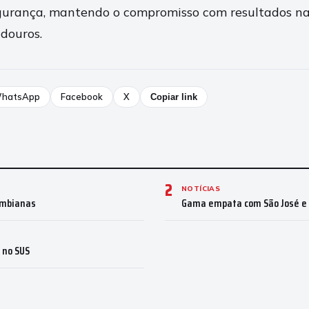
gurança, mantendo o compromisso com resultados na
adouros.
hatsApp
Facebook
X
Copiar link
2
NOTÍCIAS
lombianas
Gama empata com São José e d
 no SUS