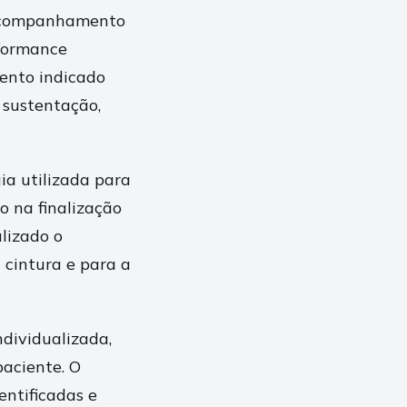
 acompanhamento
rformance
mento indicado
 sustentação,
a utilizada para
o na finalização
lizado o
 cintura e para a
dividualizada,
paciente. O
ntificadas e