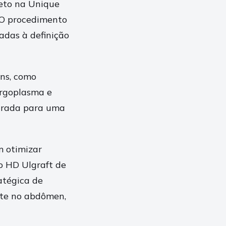
leto na Unique
 O procedimento
adas à definição
ens, como
argoplasma e
egrada para uma
m otimizar
po HD Ulgraft de
ratégica de
nte no abdômen,