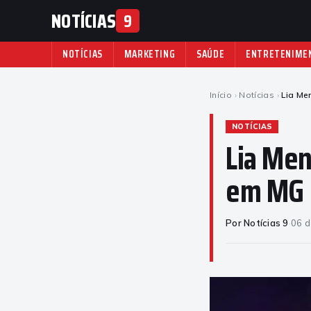
NOTÍCIAS
9
NOTÍCIAS
MARKETING
SAÚDE
ENTRETENIME
Início
›
Notícias
›
Lia Me
NOTÍCIAS
Lia Men
em MG
Por Notícias 9
·
06 d