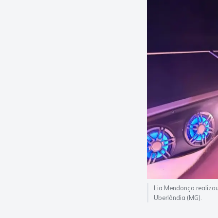
Lia Mendonça realizou
Uberlândia (MG).