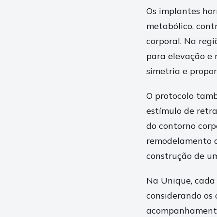
Os implantes ho
metabólico, cont
corporal. Na reg
para elevação e 
simetria e propor
O protocolo tamb
estímulo de retr
do contorno corp
remodelamento de
construção de um
Na Unique, cada 
considerando os 
acompanhamento 