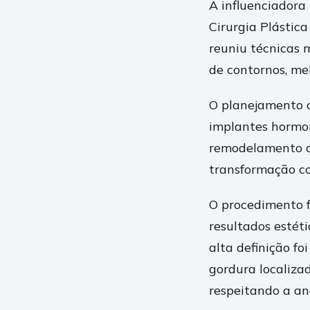
A influenciadora
Cirurgia Plástic
reuniu técnicas 
de contornos, me
O planejamento c
implantes hormon
remodelamento de
transformação co
O procedimento f
resultados estéti
alta definição fo
gordura localiza
respeitando a an