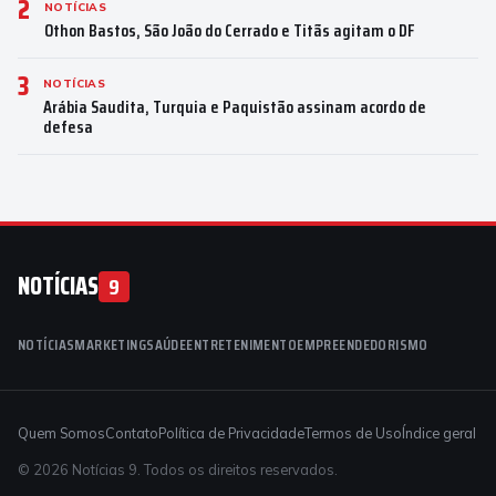
2
NOTÍCIAS
Othon Bastos, São João do Cerrado e Titãs agitam o DF
3
NOTÍCIAS
Arábia Saudita, Turquia e Paquistão assinam acordo de
defesa
NOTÍCIAS
9
NOTÍCIAS
MARKETING
SAÚDE
ENTRETENIMENTO
EMPREENDEDORISMO
Quem Somos
Contato
Política de Privacidade
Termos de Uso
Índice geral
© 2026 Notícias 9. Todos os direitos reservados.