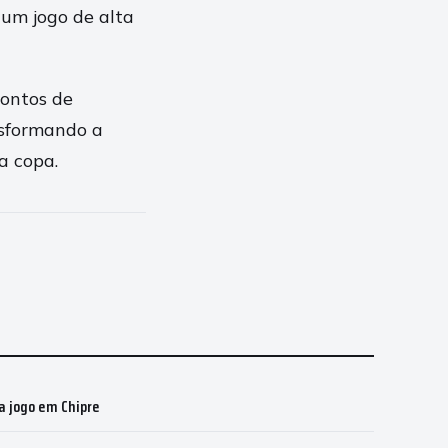
 um jogo de alta
pontos de
nsformando a
a copa.
a jogo em Chipre