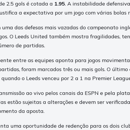
e 2.5 gols é cotada a
1.95
. A instabilidade defensiv
ustifica a expectativa por um jogo com várias bolas 
uma das defesas mais vazadas do campeonato inglê
ogos. O Leeds United também mostra fragilidades, te
mero de partidas.
cente entre as equipes aponta para jogos movimenta
partidas, foram marcados três ou mais gols. O último
 quando o Leeds venceu por 2 a 1 na Premier League
ransmissão ao vivo pelos canais da ESPN e pela plat
s estão sujeitas a alterações e devem ser verificada
omento da aposta.
nta uma oportunidade de redenção para os dois clu