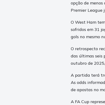
opção de menos d
Premier League j
O West Ham tem 
sofridos em 31 j
gols no mesmo nú
O retrospecto re
das últimas seis 
outubro de 2025,
A partida terá t
As odds informada
de apostas no m
A FA Cup represe