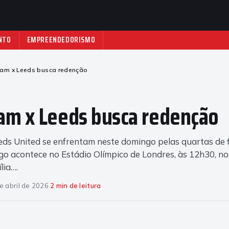
NTO
EMPREENDEDORISMO
am x Leeds busca redenção
am x Leeds busca redenção
ds United se enfrentam neste domingo pelas quartas de f
go acontece no Estádio Olímpico de Londres, às 12h30, no
lia….
e abril de 2026
·
2 min de leitura