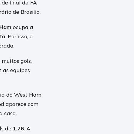
de final da FA
ário de Brasília.
 Ham
ocupa a
. Por isso, a
orada.
 muitos gols.
s as equipes
ória do West Ham
ted aparece com
a casa.
ds de
1.76
. A