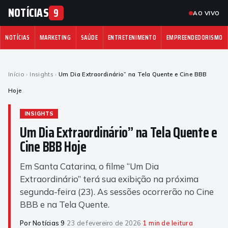
NOTÍCIAS
9
AO VIVO
NOTÍCIAS
MARKETING
SAÚDE
ENTRETENIMENTO
EMPREENDEDORISMO
Início
›
Insights
›
Um Dia Extraordinário” na Tela Quente e Cine BBB
Hoje
INSIGHTS
Um Dia Extraordinário” na Tela Quente e
Cine BBB Hoje
Em Santa Catarina, o filme “Um Dia
Extraordinário” terá sua exibição na próxima
segunda-feira (23). As sessões ocorrerão no Cine
BBB e na Tela Quente.
Por Notícias 9
·
23 de fevereiro de 2026
·
1 min de leitura