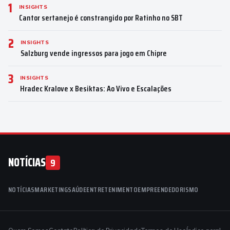
1
INSIGHTS
Cantor sertanejo é constrangido por Ratinho no SBT
2
INSIGHTS
Salzburg vende ingressos para jogo em Chipre
3
INSIGHTS
Hradec Kralove x Besiktas: Ao Vivo e Escalações
NOTÍCIAS
9
NOTÍCIAS
MARKETING
SAÚDE
ENTRETENIMENTO
EMPREENDEDORISMO