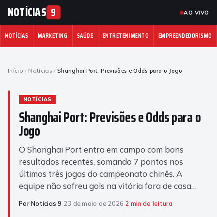
NOTÍCIAS
9
AO VIVO
NOTÍCIAS
MARKETING
SAÚDE
ENTRETENIMENTO
EMPREENDEDORISMO
Início
›
Notícias
›
Shanghai Port: Previsões e Odds para o Jogo
NOTÍCIAS
Shanghai Port: Previsões e Odds para o
Jogo
O Shanghai Port entra em campo com bons
resultados recentes, somando 7 pontos nos
últimos três jogos do campeonato chinês. A
equipe não sofreu gols na vitória fora de casa…
Por Notícias 9
·
23 de maio de 2026
·
2 min de leitura