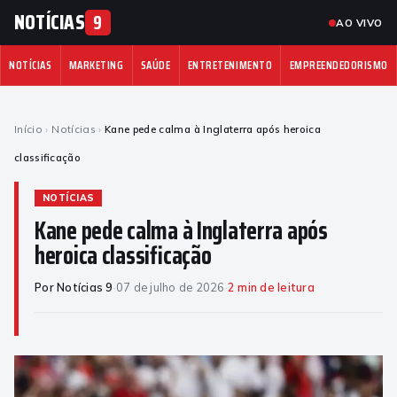
NOTÍCIAS
9
AO VIVO
NOTÍCIAS
MARKETING
SAÚDE
ENTRETENIMENTO
EMPREENDEDORISMO
Início
›
Notícias
›
Kane pede calma à Inglaterra após heroica
classificação
NOTÍCIAS
Kane pede calma à Inglaterra após
heroica classificação
Por Notícias 9
·
07 de julho de 2026
·
2 min de leitura