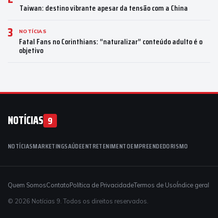
Taiwan: destino vibrante apesar da tensão com a China
3
NOTÍCIAS
Fatal Fans no Corinthians: “naturalizar” conteúdo adulto é o
objetivo
NOTÍCIAS
9
NOTÍCIAS
MARKETING
SAÚDE
ENTRETENIMENTO
EMPREENDEDORISMO
Quem Somos
Contato
Política de Privacidade
Termos de Uso
Índice geral
© 2026 Notícias 9. Todos os direitos reservados.