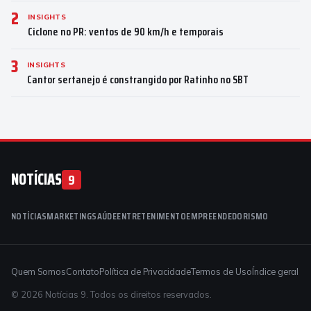
2
INSIGHTS
Ciclone no PR: ventos de 90 km/h e temporais
3
INSIGHTS
Cantor sertanejo é constrangido por Ratinho no SBT
NOTÍCIAS
9
NOTÍCIAS
MARKETING
SAÚDE
ENTRETENIMENTO
EMPREENDEDORISMO
Quem Somos
Contato
Política de Privacidade
Termos de Uso
Índice geral
© 2026 Notícias 9. Todos os direitos reservados.