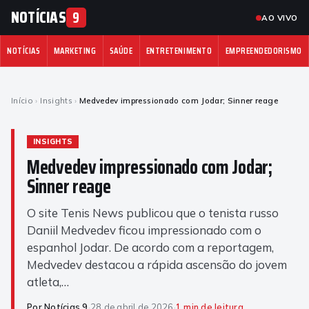
NOTÍCIAS
9
AO VIVO
NOTÍCIAS
MARKETING
SAÚDE
ENTRETENIMENTO
EMPREENDEDORISMO
Início
›
Insights
›
Medvedev impressionado com Jodar; Sinner reage
INSIGHTS
Medvedev impressionado com Jodar;
Sinner reage
O site Tenis News publicou que o tenista russo
Daniil Medvedev ficou impressionado com o
espanhol Jodar. De acordo com a reportagem,
Medvedev destacou a rápida ascensão do jovem
atleta,…
Por Notícias 9
·
28 de abril de 2026
·
1 min de leitura