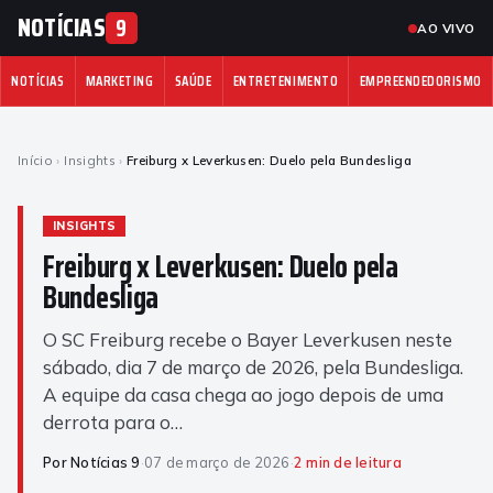
NOTÍCIAS
9
AO VIVO
NOTÍCIAS
MARKETING
SAÚDE
ENTRETENIMENTO
EMPREENDEDORISMO
Início
›
Insights
›
Freiburg x Leverkusen: Duelo pela Bundesliga
INSIGHTS
Freiburg x Leverkusen: Duelo pela
Bundesliga
O SC Freiburg recebe o Bayer Leverkusen neste
sábado, dia 7 de março de 2026, pela Bundesliga.
A equipe da casa chega ao jogo depois de uma
derrota para o…
Por Notícias 9
·
07 de março de 2026
·
2 min de leitura