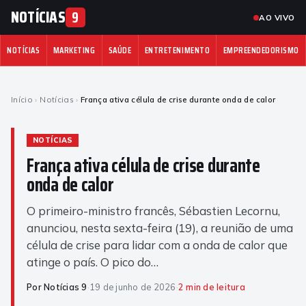
NOTÍCIAS
9
AO VIVO
NOTÍCIAS
MARKETING
SAÚDE
ENTRETENIMENTO
EMPREENDEDORISMO
Início
›
Notícias
›
França ativa célula de crise durante onda de calor
NOTÍCIAS
França ativa célula de crise durante
onda de calor
O primeiro-ministro francês, Sébastien Lecornu,
anunciou, nesta sexta-feira (19), a reunião de uma
célula de crise para lidar com a onda de calor que
atinge o país. O pico do…
Por Notícias 9
·
19 de junho de 2026
·
2 min de leitura