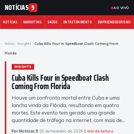
NOTÍCIAS
9
AO VIVO
NOTÍCIAS
MARKETING
SAÚDE
ENTRETENIMENTO
EMPREENDEDORISMO
Início
›
Insights
›
Cuba Kills Four in Speedboat Clash Coming From
Florida
INSIGHTS
Cuba Kills Four in Speedboat Clash
Coming From Florida
Houve um confronto mortal entre Cuba e uma
lancha vinda da Flórida, resultando em quatro
mortes. Este evento tem gerado uma grande
quantidade de tráfego na internet, com mais de…
Por Notícias 9
·
25 de fevereiro de 2026
·
1 min de leitura