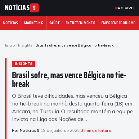
NOTÍCIAS
9
AO VIVO
NOTÍCIAS
MARKETING
SAÚDE
ENTRETENIMENTO
EMPREENDEDORISMO
Início
›
Insights
›
Brasil sofre, mas vence Bélgica no tie-break
INSIGHTS
Brasil sofre, mas vence Bélgica no tie-
break
O Brasil teve dificuldades, mas venceu a Bélgica
no tie-break na manhã desta quinta-feira (18) em
Ancara, na Turquia. O resultado mantém a equipe
invicta na Liga das Nações de…
Por Notícias 9
·
19 de junho de 2026
·
3 min de leitura