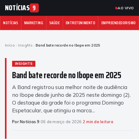
NOTÍCIAS
9
AO VIVO
NOTÍCIAS
MARKETING
SAÚDE
ENTRETENIMENTO
EMPREENDEDORISMO
Início
›
Insights
›
Band bate recorde no Ibope em 2025
INSIGHTS
Band bate recorde no Ibope em 2025
A Band registrou sua melhor noite de audiência
no Ibope desde junho de 2025 neste domingo (2).
O destaque da grade foi o programa Domingo
Espetacular, que atingiu a marca…
Por Notícias 9
·
06 de março de 2026
·
2 min de leitura