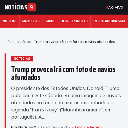
NOTÍCIAS
9
AO VIVO
NOTÍCIAS
MARKETING
SAÚDE
ENTRETENIMENTO
EMPREENDEDORISMO
Início
›
Notícias
›
Trump provoca Irã com foto de navios afundados
NOTÍCIAS
Trump provoca Irã com foto de navios
afundados
O presidente dos Estados Unidos, Donald Trump,
publicou neste sábado (9) uma imagem de navios
afundados no fundo do mar acompanhada da
legenda “Iran’s Navy” (“Marinha iraniana”, em
português). A…
Por Notícias 9
·
10 de maio de 2026
·
3 min de leitura