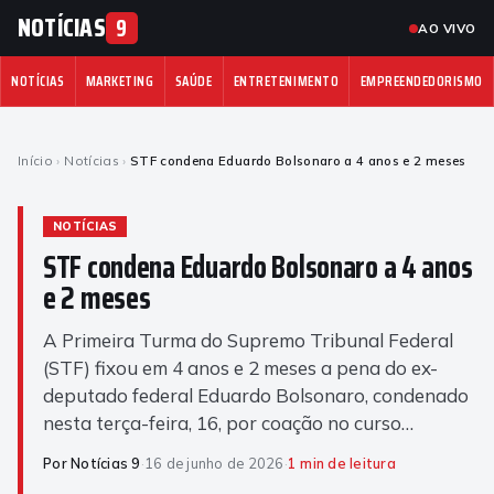
NOTÍCIAS
9
AO VIVO
NOTÍCIAS
MARKETING
SAÚDE
ENTRETENIMENTO
EMPREENDEDORISMO
Início
›
Notícias
›
STF condena Eduardo Bolsonaro a 4 anos e 2 meses
NOTÍCIAS
STF condena Eduardo Bolsonaro a 4 anos
e 2 meses
A Primeira Turma do Supremo Tribunal Federal
(STF) fixou em 4 anos e 2 meses a pena do ex-
deputado federal Eduardo Bolsonaro, condenado
nesta terça-feira, 16, por coação no curso…
Por Notícias 9
·
16 de junho de 2026
·
1 min de leitura