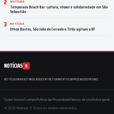
2
NOTÍCIAS
Temporada Beach Bar: cultura, shows e solidariedade em São
Sebastião
3
NOTÍCIAS
Othon Bastos, São João do Cerrado e Titãs agitam o DF
NOTÍCIAS
9
NOTÍCIAS
MARKETING
SAÚDE
ENTRETENIMENTO
EMPREENDEDORISMO
Quem Somos
Contato
Política de Privacidade
Termos de Uso
Índice geral
© 2026 Notícias 9. Todos os direitos reservados.