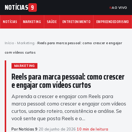
NOTÍCIAS
9
AO VIVO
NOTÍCIAS
MARKETING
SAÚDE
ENTRETENIMENTO
EMPREENDEDORISMO
Início
›
Marketing
›
Reels para marca pessoal: como crescer e engajar
com vídeos curtos
MARKETING
Reels para marca pessoal: como crescer
e engajar com vídeos curtos
Aprenda a crescer e engajar com Reels para
marca pessoal: como crescer e engajar com vídeos
curtos, usando roteiro, consistência e análise. Se
você sente que posta Reels e o…
Por Notícias 9
·
20 de junho de 2026
·
10 min de leitura