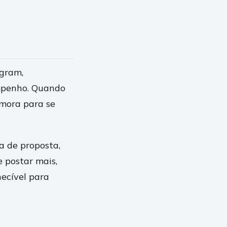
agram,
mpenho. Quando
emora para se
a de proposta,
 postar mais,
ecível para