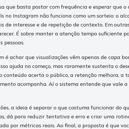
a que basta postar com frequência e esperar que o 
els no Instagram não funciona como um sorteio: o al
is de interesse e de repetição de contexto. Em outras
recer. É sobre manter a atenção tempo suficiente pa
s pessoas.
m é achar que visualizações vêm apenas de capa bo
, isso ajuda no começo, mas raramente sustenta o d
o conteúdo acerta o público, a retenção melhora, a 
amento acompanha. Aí o sistema entende que vale a
ões, a ideia é separar o que costuma funcionar do qu
s, dá para reduzir tentativa e erro e criar uma rotin
da por métricas reais. Ao final, a proposta é que vo