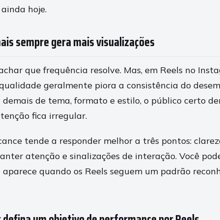
ainda hoje.
mais sempre gera mais visualizações
achar que frequência resolve. Mas, em Reels no Inst
qualidade geralmente piora a consistência do dese
demais de tema, formato e estilo, o público certo d
tenção fica irregular.
lcance tende a responder melhor a três pontos: clarez
nter atenção e sinalizações de interação. Você pode
l aparece quando os Reels seguem um padrão reconh
: defina um objetivo de performance por Reels