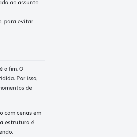
nada ao assunto
, para evitar
 o fim. O
ida. Por isso,
m momentos de
ito com cenas em
 a estrutura é
endo.