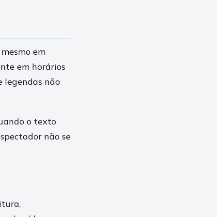
l mesmo em
ente em horários
 e legendas não
Quando o texto
espectador não se
itura.