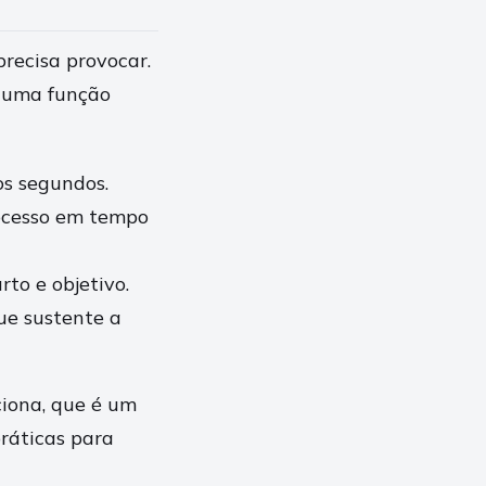
recisa provocar.
 uma função
s segundos.
ocesso em tempo
to e objetivo.
ue sustente a
ciona, que é um
ráticas para