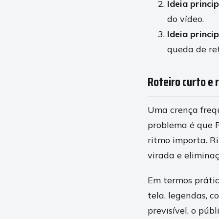
Ideia princip
do vídeo.
Ideia princip
queda de re
Roteiro curto e
Uma crença frequ
problema é que R
ritmo importa. R
virada e elimina
Em termos prátic
tela, legendas, 
previsível, o pú