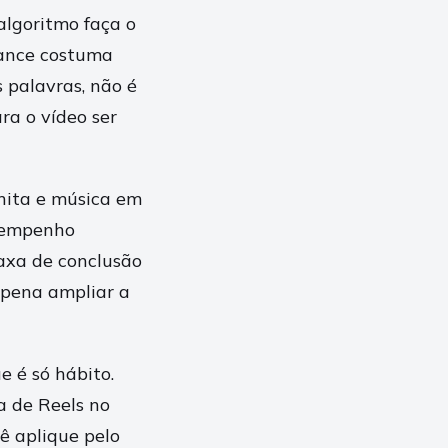
algoritmo faça o
cance costuma
 palavras, não é
ra o vídeo ser
nita e música em
esempenho
taxa de conclusão
 pena ampliar a
e é só hábito.
a de Reels no
cê aplique pelo