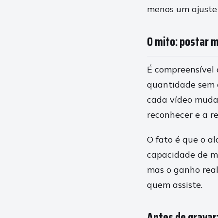
menos um ajuste 
O mito: postar 
É compreensível 
quantidade sem 
cada vídeo muda 
reconhecer e a re
O fato é que o a
capacidade de ma
mas o ganho rea
quem assiste.
Antes de gravar