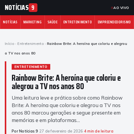
NOTÍCIAS
9
AO VIVO
NOTÍCIAS
MARKETING
SAÚDE
ENTRETENIMENTO
EMPREENDEDORISMO
Início
›
Entretenimento
›
Rainbow Brite: A heroína que coloriu e alegrou
a TV nos anos 80
ENTRETENIMENTO
Rainbow Brite: A heroína que coloriu e
alegrou a TV nos anos 80
Uma leitura leve e prática sobre como Rainbow
Brite: A heroína que coloriu e alegrou a TV nos
anos 80 marcou gerações e segue presente em
memórias e em plataformas…
Por Notícias 9
·
27 de fevereiro de 2026
·
4 min de leitura