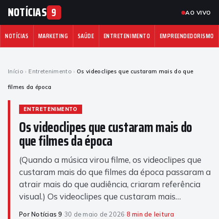
NOTÍCIAS
9
AO VIVO
NOTÍCIAS
MARKETING
SAÚDE
ENTRETENIMENTO
EMPREENDEDORISMO
Início
›
Entretenimento
›
Os videoclipes que custaram mais do que
filmes da época
ENTRETENIMENTO
Os videoclipes que custaram mais do
que filmes da época
(Quando a música virou filme, os videoclipes que
custaram mais do que filmes da época passaram a
atrair mais do que audiência, criaram referência
visual.) Os videoclipes que custaram mais…
Por Notícias 9
·
30 de maio de 2026
·
8 min de leitura