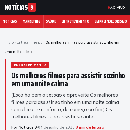
NOTÍCIAS
9
AO VIVO
NOTÍCIAS
MARKETING
SAÚDE
ENTRETENIMENTO
EMPREENDEDORISMO
Início
›
Entretenimento
›
Os melhores filmes para assistir sozinho em
uma noite calma
ENTRETENIMENTO
Os melhores filmes para assistir sozinho
em uma noite calma
(Escolha bem a sessão e aproveite Os melhores
filmes para assistir sozinho em uma noite calma
com clima de conforto, do começo ao fim.) Os
melhores filmes para assistir sozinho…
Por Notícias 9
·
04 de junho de 2026
·
8 min de leitura