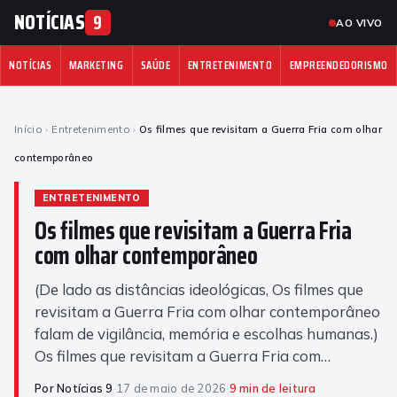
NOTÍCIAS
9
AO VIVO
NOTÍCIAS
MARKETING
SAÚDE
ENTRETENIMENTO
EMPREENDEDORISMO
Início
›
Entretenimento
›
Os filmes que revisitam a Guerra Fria com olhar
contemporâneo
ENTRETENIMENTO
Os filmes que revisitam a Guerra Fria
com olhar contemporâneo
(De lado as distâncias ideológicas, Os filmes que
revisitam a Guerra Fria com olhar contemporâneo
falam de vigilância, memória e escolhas humanas.)
Os filmes que revisitam a Guerra Fria com…
Por Notícias 9
·
17 de maio de 2026
·
9 min de leitura