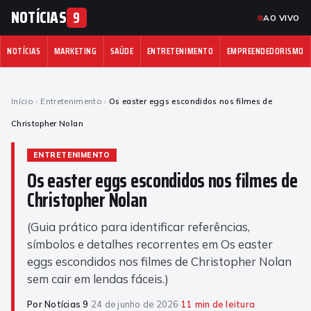
NOTÍCIAS
9
AO VIVO
NOTÍCIAS
MARKETING
SAÚDE
ENTRETENIMENTO
EMPREENDEDORISMO
Início
›
Entretenimento
›
Os easter eggs escondidos nos filmes de
Christopher Nolan
ENTRETENIMENTO
Os easter eggs escondidos nos filmes de
Christopher Nolan
(Guia prático para identificar referências,
símbolos e detalhes recorrentes em Os easter
eggs escondidos nos filmes de Christopher Nolan
sem cair em lendas fáceis.)
Por Notícias 9
·
24 de junho de 2026
·
11 min de leitura