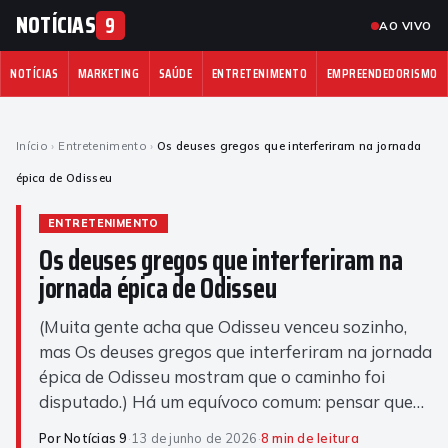
NOTÍCIAS
9
AO VIVO
NOTÍCIAS
MARKETING
SAÚDE
ENTRETENIMENTO
EMPREENDEDORISMO
Início
›
Entretenimento
›
Os deuses gregos que interferiram na jornada
épica de Odisseu
ENTRETENIMENTO
Os deuses gregos que interferiram na
jornada épica de Odisseu
(Muita gente acha que Odisseu venceu sozinho,
mas Os deuses gregos que interferiram na jornada
épica de Odisseu mostram que o caminho foi
disputado.) Há um equívoco comum: pensar que…
Por Notícias 9
·
13 de junho de 2026
·
8 min de leitura