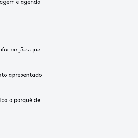
 viagem e agenda
informações que
fato apresentado
lica o porquê de