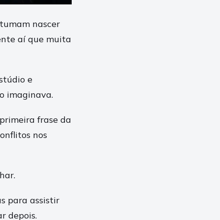
ostumam nascer
ente aí que muita
stúdio e
o imaginava.
primeira frase da
onflitos nos
har.
s para assistir
r depois.