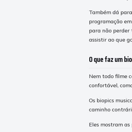
Também dá para a
programação em I
para não perder 
assistir ao que 
O que faz um bio
Nem todo filme c
confortável, como
Os biopics music
caminho contrári
Eles mostram as 