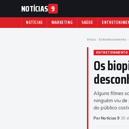
NOTÍCIAS
9
NOTÍCIAS
MARKETING
SAÚDE
ENTRETENIME
Início
›
Entretenimento
›
ENTRETENIMENTO
Os biop
desconh
Alguns filmes 
ninguém viu de 
do público cos
Por Notícias 9
·
30 d