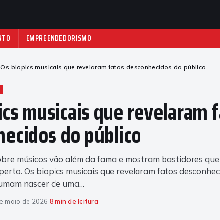
NTO
EMPREENDEDORISMO
Os biopics musicais que revelaram fatos desconhecidos do público
ics musicais que revelaram 
ecidos do público
sobre músicos vão além da fama e mostram bastidores que
perto. Os biopics musicais que revelaram fatos desconhec
tumam nascer de uma…
e maio de 2026
·
8 min de leitura