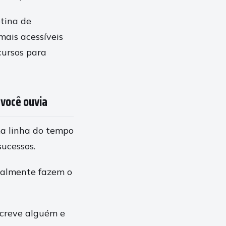
tina de
mais acessíveis
cursos para
 você ouvia
ma linha do tempo
sucessos.
eralmente fazem o
screve alguém e