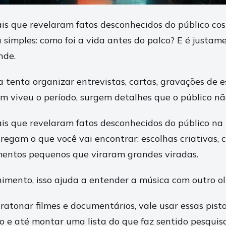
ais que revelaram fatos desconhecidos do público c
simples: como foi a vida antes do palco? E é justam
nde.
 tenta organizar entrevistas, cartas, gravações de e
 viveu o período, surgem detalhes que o público nã
ais que revelaram fatos desconhecidos do público na 
regam o que você vai encontrar: escolhas criativas, c
mentos pequenos que viraram grandes viradas.
imento, isso ajuda a entender a música com outro ol
atonar filmes e documentários, vale usar essas pista
 e até montar uma lista do que faz sentido pesquisa