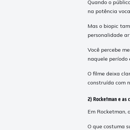
Quando o públic
na potência voca
Mas o biopic tam
personalidade art
Você percebe mel
naquele período 
O filme deixa cl
construída com n
2) Rocketman e as 
Em Rocketman, a 
O que costuma su