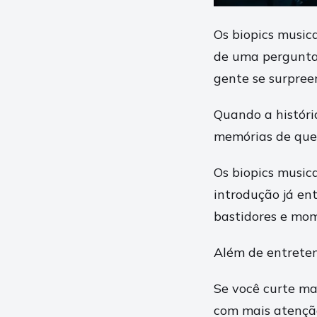
Os biopics music
de uma pergunta 
gente se surpree
Quando a história
memórias de quem
Os biopics music
introdução já ent
bastidores e mo
Além de entreten
Se você curte mar
com mais atenção