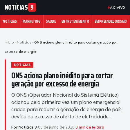
NOTÍCIAS
9
AO VIVO
NOTÍCIAS
MARKETING
SAÚDE
ENTRETENIMENTO
EMPREENDEDORISMO
Início
›
Notícias
›
ONS aciona plano inédito para cortar geração por
excesso de energia
NOTÍCIAS
ONS aciona plano inédito para cortar
geração por excesso de energia
O ONS (Operador Nacional do Sistema Elétrico)
acionou pela primeira vez um plano emergencial
criado para reduzir a geração de energia do país,
devido ao excesso de oferta de eletricidade…
Por Notícias 9
·
06 de junho de 2026
·
3 min de leitura