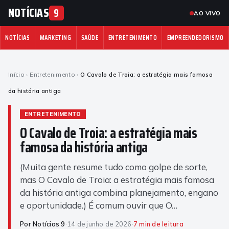
NOTÍCIAS
9
AO VIVO
NOTÍCIAS
MARKETING
SAÚDE
ENTRETENIMENTO
EMPREENDEDORISMO
Início
›
Entretenimento
›
O Cavalo de Troia: a estratégia mais famosa
da história antiga
ENTRETENIMENTO
O Cavalo de Troia: a estratégia mais
famosa da história antiga
(Muita gente resume tudo como golpe de sorte,
mas O Cavalo de Troia: a estratégia mais famosa
da história antiga combina planejamento, engano
e oportunidade.) É comum ouvir que O…
Por Notícias 9
·
14 de junho de 2026
·
7 min de leitura