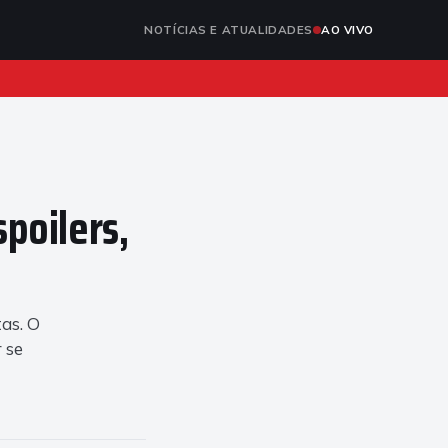
NOTÍCIAS E ATUALIDADES
AO VIVO
poilers,
tas. O
 se