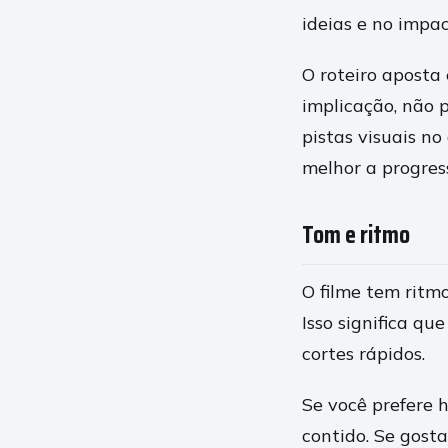
ideias e no impa
O roteiro aposta
implicação, não 
pistas visuais n
melhor a progres
Tom e ritmo
O filme tem ritm
Isso significa q
cortes rápidos.
Se você prefere h
contido. Se gost