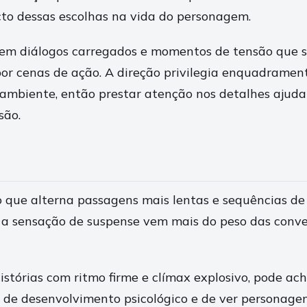
cto dessas escolhas na vida do personagem.
 em diálogos carregados e momentos de tensão que s
por cenas de ação. A direção privilegia enquadrame
o ambiente, então prestar atenção nos detalhes ajud
são.
o que alterna passagens mais lentas e sequências de 
ue a sensação de suspense vem mais do peso das conv
istórias com ritmo firme e clímax explosivo, pode ac
a de desenvolvimento psicológico e de ver personag