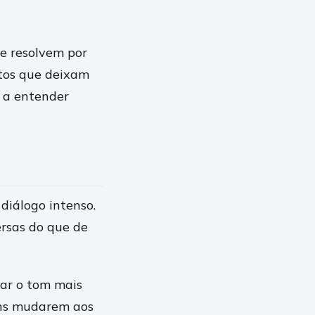
e resolvem por
ntos que deixam
a a entender
diálogo intenso.
ersas do que de
har o tom mais
ens mudarem aos