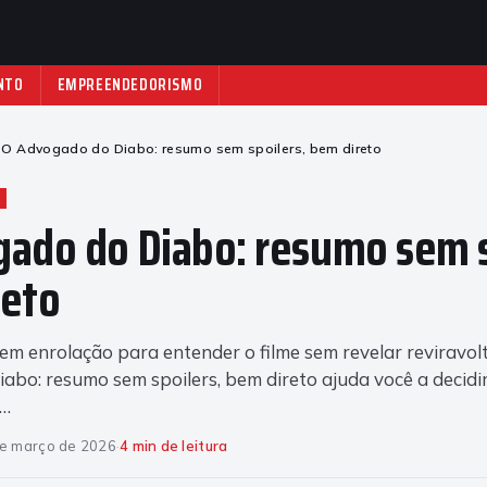
NTO
EMPREENDEDORISMO
O Advogado do Diabo: resumo sem spoilers, bem direto
ado do Diabo: resumo sem s
reto
sem enrolação para entender o filme sem revelar reviravol
bo: resumo sem spoilers, bem direto ajuda você a decidir
O…
e março de 2026
·
4 min de leitura