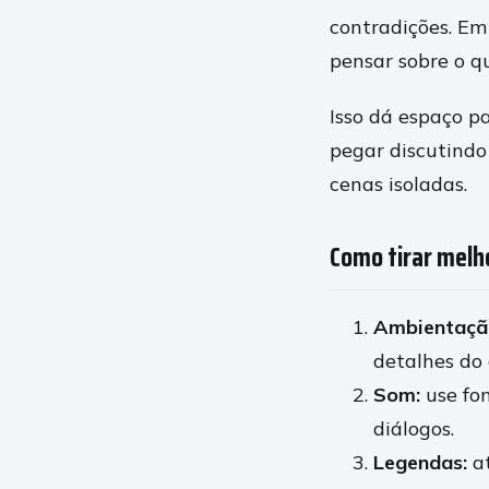
contradições. Em 
pensar sobre o qu
Isso dá espaço p
pegar discutindo
cenas isoladas.
Como tirar melh
Ambientaçã
detalhes do 
Som:
use fo
diálogos.
Legendas:
at