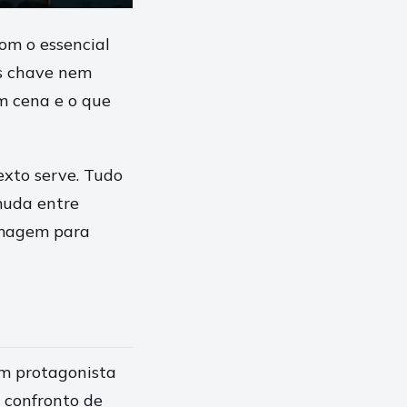
om o essencial
as chave nem
em cena e o que
exto serve. Tudo
muda entre
imagem para
um protagonista
o confronto de