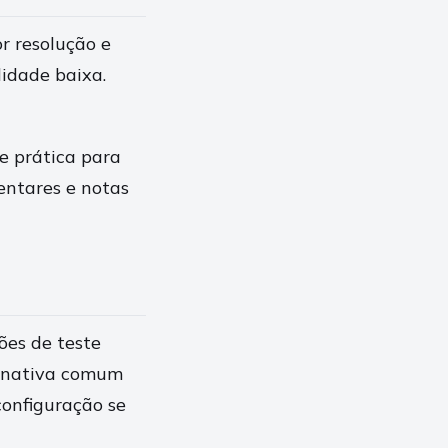
or resolução e
idade baixa.
te prática para
ntares e notas
ões de teste
ernativa comum
configuração se