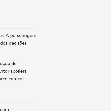
cos. A personagem
 das decisões
mação do
tar spoilers,
rco central.
xpõem