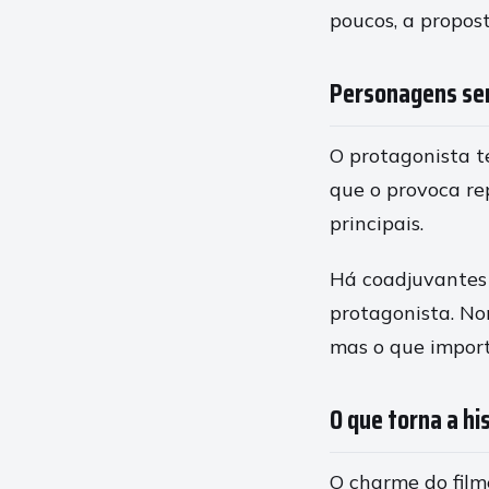
poucos, a propos
Personagens se
O protagonista t
que o provoca re
principais.
Há coadjuvantes
protagonista. Nom
mas o que import
O que torna a hi
O charme do film