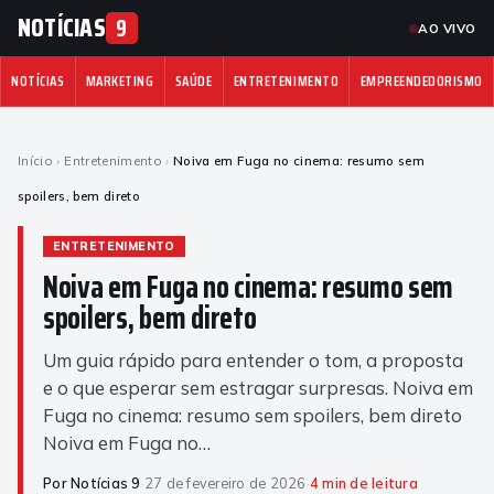
NOTÍCIAS
9
AO VIVO
NOTÍCIAS
MARKETING
SAÚDE
ENTRETENIMENTO
EMPREENDEDORISMO
Início
›
Entretenimento
›
Noiva em Fuga no cinema: resumo sem
spoilers, bem direto
ENTRETENIMENTO
Noiva em Fuga no cinema: resumo sem
spoilers, bem direto
Um guia rápido para entender o tom, a proposta
e o que esperar sem estragar surpresas. Noiva em
Fuga no cinema: resumo sem spoilers, bem direto
Noiva em Fuga no…
Por Notícias 9
·
27 de fevereiro de 2026
·
4 min de leitura