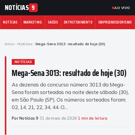
NOTÍCIAS
9
AO VIVO
NOTÍCIAS
MARKETING
SAÚDE
ENTRETENIMENTO
EMPREENDEDORISMO
Início
›
Notícias
›
Mega-Sena 3013: resultado de hoje (30)
NOTÍCIAS
Mega-Sena 3013: resultado de hoje (30)
As dezenas do concurso número 3013 da Mega-
Sena foram sorteadas na noite deste sábado (30),
em São Paulo (SP). Os números sorteados foram:
02, 14, 21, 22, 34, 44. O…
Por Notícias 9
·
31 de maio de 2026
·
1 min de leitura