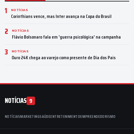
1
NOTÍCIAS
Corinthians vence, mas Inter avança na Copa do Brasil
2
NOTÍCIAS
Flávio Bolsonaro fala em 'guerra psicológica' na campanha
3
NOTÍCIAS
Ouro 24K chega ao varejo como presente de Dia dos Pais
NOTÍCIAS
9
NOTÍCIAS
MARKETING
SAÚDE
ENTRETENIMENTO
EMPREENDEDORISMO