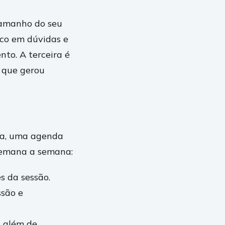
tamanho do seu
oco em dúvidas e
nto. A terceira é
 que gerou
ca, uma agenda
semana a semana:
s da sessão.
ssão e
, além de