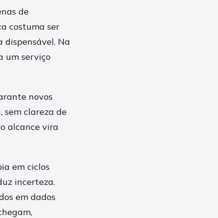
enas de
ca costuma ser
a dispensável. Na
ra um serviço
garante novos
a, sem clareza de
o alcance vira
ia em ciclos
duz incerteza.
ados em dados
 chegam,