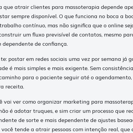
 que atrair clientes para massoterapia depende ap
estar sempre disponível. O que funciona no boca a bo
rabalho contínuo, mas não significa que o online sej
 construir um fluxo previsível de contatos, mesmo pa
e dependente de confiança.
nte: postar em redes sociais uma vez por semana já 
dade é mais simples e mais exigente. Sem consistênci
caminho para o paciente seguir até o agendamento, 
a receita.
cê vai ver como organizar marketing para massoterap
não é adotar truques, e sim criar um processo que re
ndente de sorte e mais dependente de ajustes base
, você tende a atrair pessoas com intenção real, que