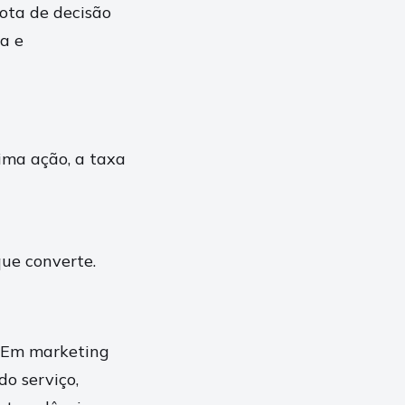
ota de decisão
a e
xima ação, a taxa
que converte.
. Em marketing
o serviço,