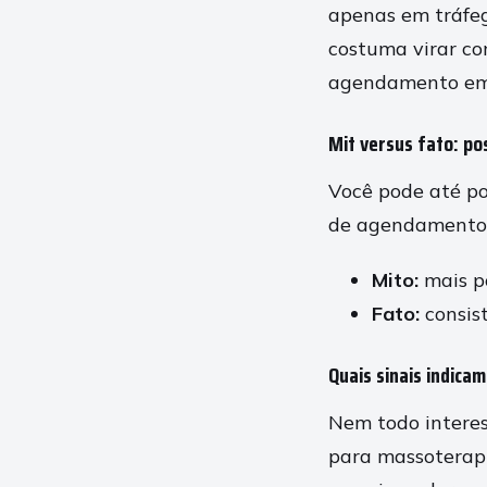
apenas em tráfeg
costuma virar co
agendamento em 
Mit versus fato: po
Você pode até po
de agendamento t
Mito:
mais p
Fato:
consist
Quais sinais indica
Nem todo interes
para massoterapi