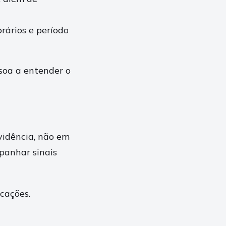
ários e período
ssoa a entender o
vidência, não em
mpanhar sinais
cações.