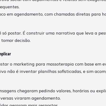
requentes.
oco em agendamento, com chamadas diretas para hor
 só postar. É construir uma narrativa que leva a pe
 tomar decisão.
plicar
ustar o marketing para massoterapia com base em e
ivo não é inventar planilhas sofisticadas, e sim aco
sagens chegaram pedindo valores, horários ou expli
versas viraram agendamento.
údos geraram mais respostas.