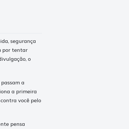
bida, segurança
m por tentar
divulgação, o
e passam a
iona a primeira
contra você pelo
ente pensa