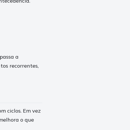
ntecedência.
 passa a
os recorrentes,
om ciclos. Em vez
 melhora o que