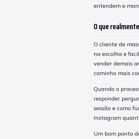
entendem e mar
O que realmente
O cliente de mass
na escolha e fac
vender demais an
caminho mais con
Quando o process
responder pergun
sessão e como fu
Instagram quant
Um bom ponto de