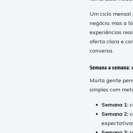
Um ciclo mensal 
negócio, mas a l
experiências reai
oferta clara e c
conversa.
Semana a semana: u
Muita gente pens
simples com met
Semana 1:
c
Semana 2:
c
expectativas
Semana 3:
p