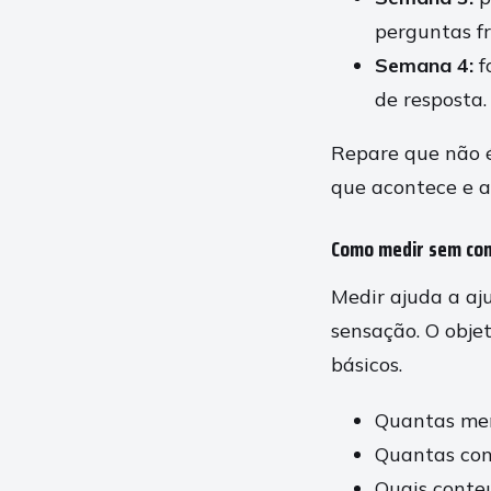
perguntas f
Semana 4:
f
de resposta.
Repare que não é
que acontece e a
Como medir sem com
Medir ajuda a aj
sensação. O objet
básicos.
Quantas men
Quantas con
Quais conte