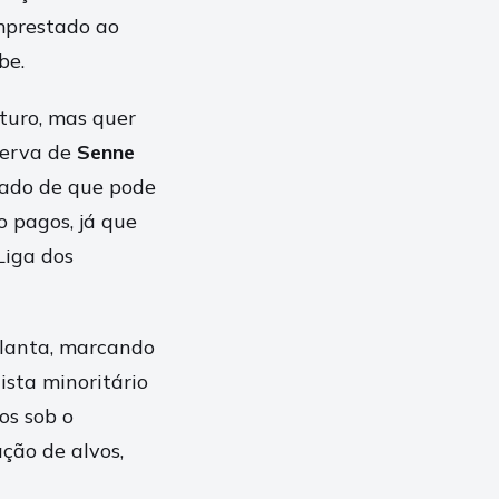
emprestado ao
be.
turo, mas quer
serva de
Senne
mado de que pode
o pagos, já que
Liga dos
alanta, marcando
ista minoritário
os sob o
ação de alvos,