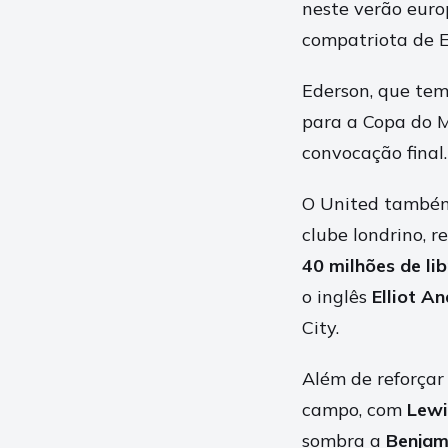
neste verão europ
compatriota de 
Ederson, que tem 
para a Copa do M
convocação final.
O United também
clube londrino, r
40 milhões de li
o inglês
Elliot A
City.
Além de reforçar
campo, com
Lewi
sombra a
Benjam