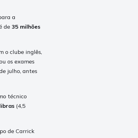
para a
 é de
35 milhões
 o clube inglês,
zou os exames
de julho, antes
mo técnico
libras
(4,5
po de Carrick