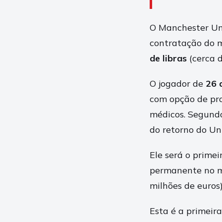
O Manchester Uni
contratação do m
de libras
(cerca d
O jogador de
26 
com opção de pro
médicos. Segundo 
do retorno do Un
Ele será o prime
permanente no m
milhões de euros
Esta é a primeir