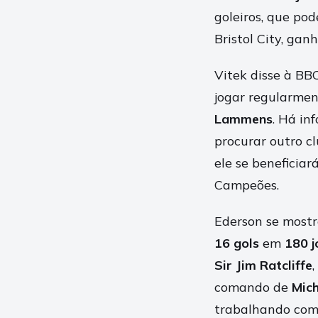
goleiros, que pod
Bristol City, gan
Vitek disse à BB
jogar regularmen
Lammens
. Há in
procurar outro cl
ele se beneficiar
Campeões.
Ederson se mostr
16 gols
em
180 j
Sir Jim Ratcliffe
comando de
Mich
trabalhando com 