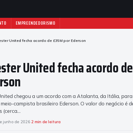
NTO
EMPREENDEDORISMO
ster United fecha acordo de £35M por Ederson
ster United fecha acordo d
rson
ited chegou a um acordo com a Atalanta, da Itália, para
meio-campista brasileiro Ederson. O valor do negócio é d
s (cerca…
e junho de 2026
·
2 min de leitura