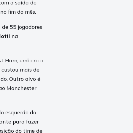
 com a saída do
 no fim do mês.
a de 55 jogadores
otti
na
st Ham, embora o
e custou mais de
o. Outro alvo é
r ao Manchester
do esquerdo do
cante para fazer
osição do time de