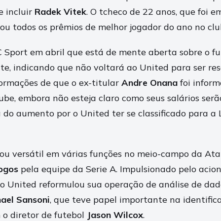
e incluir
Radek Vitek
. O tcheco de 22 anos, que foi 
hou todos os prêmios de melhor jogador do ano no clu
C Sport em abril que está de mente aberta sobre o fu
te, indicando que não voltará ao United para ser re
formações de que o ex-titular
Andre Onana
foi infor
ube, embora não esteja claro como seus salários serã
á do aumento por o United ter se classificado para a 
ou versátil em várias funções no meio-campo da At
ogos
pela equipe da Serie A. Impulsionado pelo acion
, o United reformulou sua operação de análise de dad
ael Sansoni
, que teve papel importante na identific
o diretor de futebol
Jason Wilcox
.