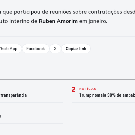
u que participou de reuniões sobre contratações desd
uto interino de
Ruben Amorim
em janeiro.
hatsApp
Facebook
X
Copiar link
2
NOTÍCIAS
 transparência
Trump nomeia 90% de embaixa
u