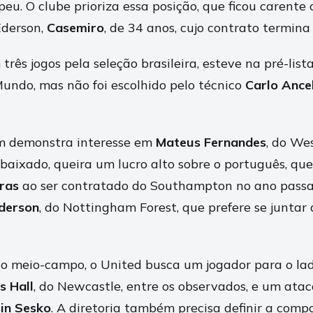
eu. O clube prioriza essa posição, que ficou carente
Ederson,
Casemiro
, de 34 anos, cujo contrato termina
três jogos pela seleção brasileira, esteve na pré-list
undo, mas não foi escolhido pelo técnico
Carlo Ancel
 demonstra interesse em
Mateus Fernandes
, do We
ebaixado, queira um lucro alto sobre o português, qu
bras
ao ser contratado do Southampton no ano passad
nderson
, do Nottingham Forest, que prefere se junta
 o meio-campo, o United busca um jogador para o la
s Hall
, do Newcastle, entre os observados, e um ata
in Sesko
. A diretoria também precisa definir a comp