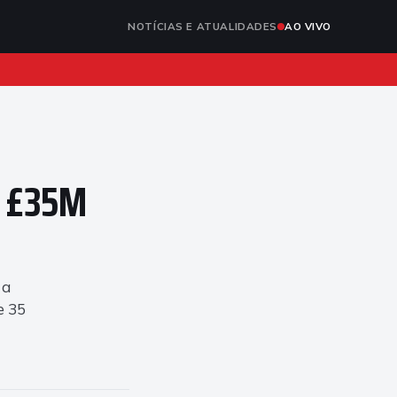
NOTÍCIAS E ATUALIDADES
AO VIVO
e £35M
 a
e 35