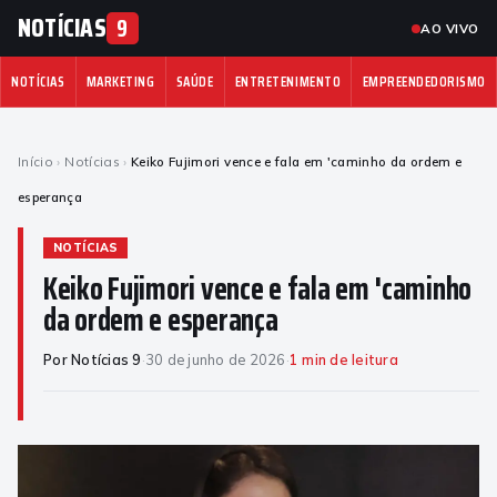
NOTÍCIAS
9
AO VIVO
NOTÍCIAS
MARKETING
SAÚDE
ENTRETENIMENTO
EMPREENDEDORISMO
Início
›
Notícias
›
Keiko Fujimori vence e fala em 'caminho da ordem e
esperança
NOTÍCIAS
Keiko Fujimori vence e fala em 'caminho
da ordem e esperança
Por Notícias 9
·
30 de junho de 2026
·
1 min de leitura