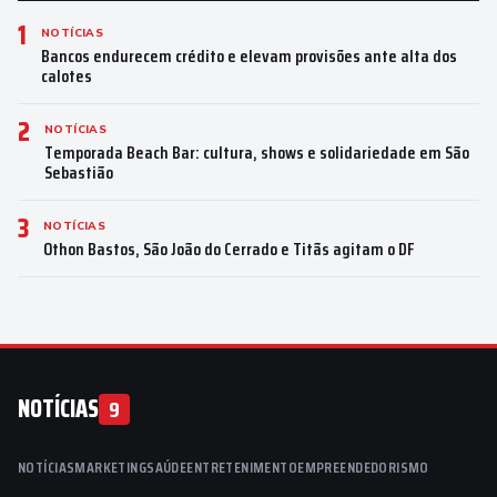
1
NOTÍCIAS
Bancos endurecem crédito e elevam provisões ante alta dos
calotes
2
NOTÍCIAS
Temporada Beach Bar: cultura, shows e solidariedade em São
Sebastião
3
NOTÍCIAS
Othon Bastos, São João do Cerrado e Titãs agitam o DF
NOTÍCIAS
9
NOTÍCIAS
MARKETING
SAÚDE
ENTRETENIMENTO
EMPREENDEDORISMO