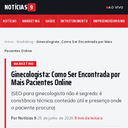
NOTÍCIAS
9
AO VIVO
NOTÍCIAS
MARKETING
SAÚDE
ENTRETENIMENTO
EMPREENDEDORISMO
Início
›
Marketing
›
Ginecologista: Como Ser Encontrada por Mais
Pacientes Online
MARKETING
Ginecologista: Como Ser Encontrada por
Mais Pacientes Online
(SEO para ginecologista não é segredo: é
constância técnica, conteúdo útil e presença onde
o paciente procura)
Por Notícias 9
·
25 de junho de 2026
·
8 min de leitura