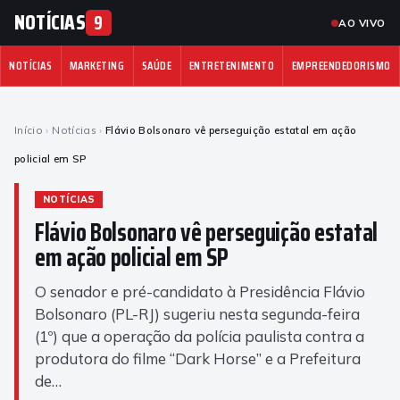
NOTÍCIAS
9
AO VIVO
NOTÍCIAS
MARKETING
SAÚDE
ENTRETENIMENTO
EMPREENDEDORISMO
Início
›
Notícias
›
Flávio Bolsonaro vê perseguição estatal em ação
policial em SP
NOTÍCIAS
Flávio Bolsonaro vê perseguição estatal
em ação policial em SP
O senador e pré-candidato à Presidência Flávio
Bolsonaro (PL-RJ) sugeriu nesta segunda-feira
(1º) que a operação da polícia paulista contra a
produtora do filme “Dark Horse” e a Prefeitura
de…