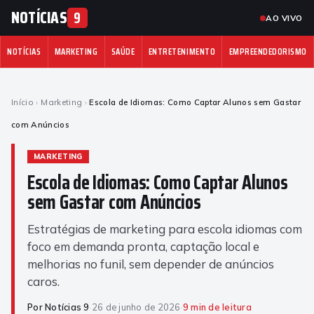
NOTÍCIAS
9
AO VIVO
NOTÍCIAS
MARKETING
SAÚDE
ENTRETENIMENTO
EMPREENDEDORISMO
Início
›
Marketing
›
Escola de Idiomas: Como Captar Alunos sem Gastar
com Anúncios
MARKETING
Escola de Idiomas: Como Captar Alunos
sem Gastar com Anúncios
Estratégias de marketing para escola idiomas com
foco em demanda pronta, captação local e
melhorias no funil, sem depender de anúncios
caros.
Por Notícias 9
·
26 de junho de 2026
·
9 min de leitura