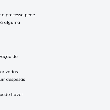
e o processo pede
 há alguma
ização do
orizadas.
uir despesas
 pode haver