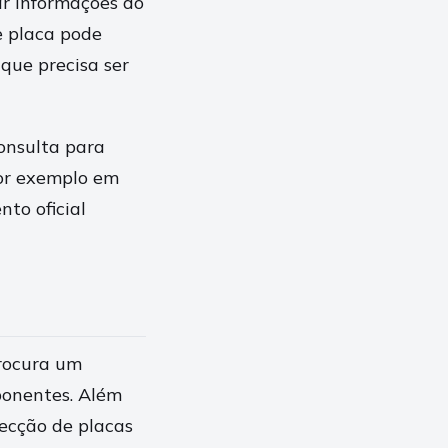
ar informações do
e placa pode
que precisa ser
consulta para
por exemplo em
nto oficial
procura um
ponentes. Além
fecção de placas