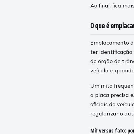
Ao final, fica ma
O que é emplacam
Emplacamento de 
ter identificação
do órgão de trân
veículo e, quando
Um mito frequent
a placa precisa e
oficiais do veícu
regularizar o au
Mit versus fato: po