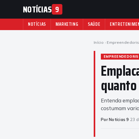
NOTÍCIAS
9
NOTÍCIAS
MARKETING
SAÚDE
ENTRETENIME
Início
›
Empreendedori
EMPREENDEDORI
Emplaca
quanto 
Entenda emplaca
costumam variar
Por Notícias 9
·
23 d