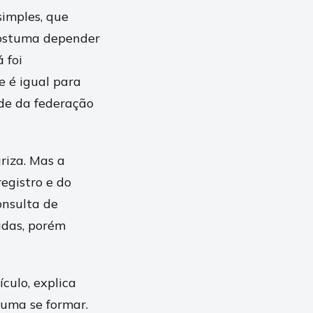
imples, que
costuma depender
 foi
e é igual para
de da federação
riza. Mas a
egistro e do
nsulta de
adas, porém
culo, explica
tuma se formar.