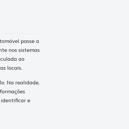
utomóvel passe a
ente nos sistemas
nculada ao
as locais.
o. Na realidade,
informações
identificar e