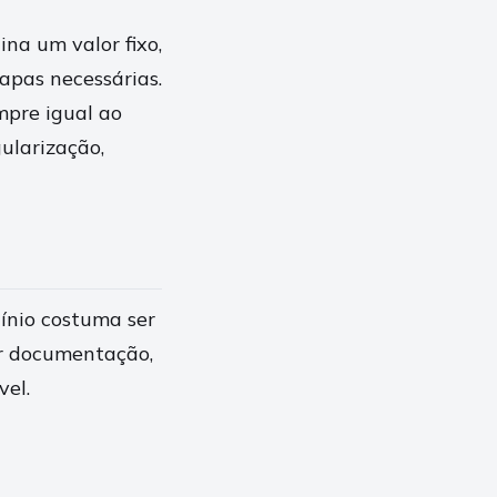
na um valor fixo,
apas necessárias.
pre igual ao
ularização,
cínio costuma ser
r documentação,
vel.