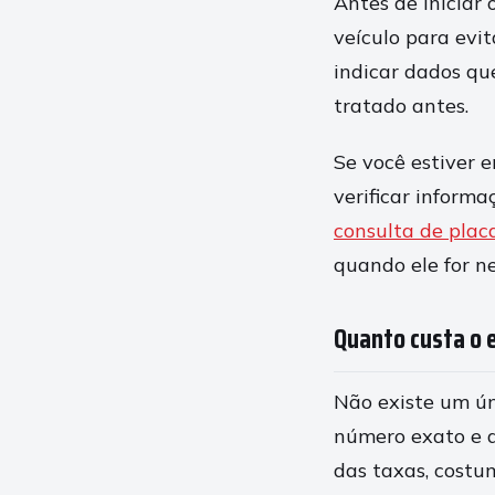
Antes de iniciar
veículo para evi
indicar dados qu
tratado antes.
Se você estiver 
verificar inform
consulta de plac
quando ele for ne
Quanto custa o 
Não existe um ún
número exato e 
das taxas, costu