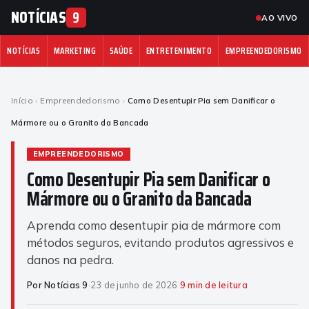
NOTÍCIAS
9
AO VIVO
NOTÍCIAS
MARKETING
SAÚDE
ENTRETENIMENTO
EMPREENDEDORISMO
Início
›
Empreendedorismo
›
Como Desentupir Pia sem Danificar o
Mármore ou o Granito da Bancada
EMPREENDEDORISMO
Como Desentupir Pia sem Danificar o
Mármore ou o Granito da Bancada
Aprenda como desentupir pia de mármore com
métodos seguros, evitando produtos agressivos e
danos na pedra.
Por Notícias 9
·
23 de junho de 2026
·
9 min de leitura