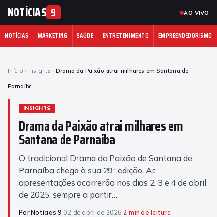
NOTÍCIAS
9
AO VIVO
NOTÍCIAS
MARKETING
SAÚDE
ENTRETENIMENTO
EMPREENDEDORISMO
Início
›
Insights
›
Drama da Paixão atrai milhares em Santana de
Parnaíba
INSIGHTS
Drama da Paixão atrai milhares em
Santana de Parnaíba
O tradicional Drama da Paixão de Santana de
Parnaíba chega à sua 29ª edição. As
apresentações ocorrerão nos dias 2, 3 e 4 de abril
de 2025, sempre a partir…
Por Notícias 9
·
02 de abril de 2026
·
2 min de leitura