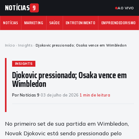
NOTÍCIAS
9
AO VIVO
NOTÍCIAS
MARKETING
SAÚDE
ENTRETENIMENTO
EMPREENDEDORISMO
Início
›
Insights
›
Djokovic pressionado; Osaka vence em Wimbledon
INSIGHTS
Djokovic pressionado; Osaka vence em
Wimbledon
Por Notícias 9
·
03 de julho de 2026
·
1 min de leitura
No primeiro set de sua partida em Wimbledon,
Novak Djokovic está sendo pressionado pelo