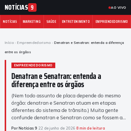
NOTÍCIAS
9
AO VIVO
NOTÍCIAS
MARKETING
SAÚDE
ENTRETENIMENTO
EMPREENDEDORISMO
Início
›
Empreendedorismo
›
Denatran e Senatran: entenda a diferença
entre os órgãos
EMPREENDEDORISMO
Denatran e Senatran: entenda a
diferença entre os órgãos
(Nem todo assunto de placa depende do mesmo
órgão: denatran e Senatran atuam em etapas
diferentes do sistema de trânsito.) Muita gente
confunde denatran e Senatran como se fossem a…
Por Notícias 9
·
22 de junho de 2026
·
8 min de leitura