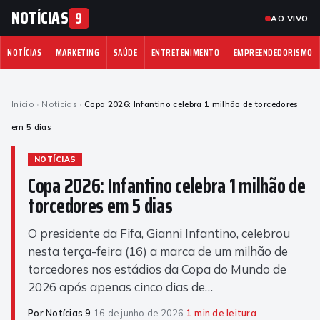
NOTÍCIAS
9
AO VIVO
NOTÍCIAS
MARKETING
SAÚDE
ENTRETENIMENTO
EMPREENDEDORISMO
Início
›
Notícias
›
Copa 2026: Infantino celebra 1 milhão de torcedores
em 5 dias
NOTÍCIAS
Copa 2026: Infantino celebra 1 milhão de
torcedores em 5 dias
O presidente da Fifa, Gianni Infantino, celebrou
nesta terça-feira (16) a marca de um milhão de
torcedores nos estádios da Copa do Mundo de
2026 após apenas cinco dias de…
Por Notícias 9
·
16 de junho de 2026
·
1 min de leitura