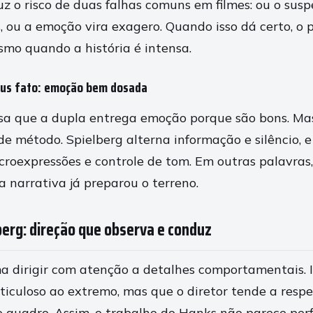
z o risco de duas falhas comuns em filmes: ou o susp
 ou a emoção vira exagero. Quando isso dá certo, o 
mo quando a história é intensa.
sus fato: emoção bem dosada
a que a dupla entrega emoção porque são bons. Mas
de método. Spielberg alterna informação e silêncio, 
roexpressões e controle de tom. Em outras palavras
 narrativa já preparou o terreno.
berg: direção que observa e conduz
a dirigir com atenção a detalhes comportamentais. Is
ticuloso ao extremo, mas que o diretor tende a respe
o quadro. Assim, o trabalho do Hanks não parece per