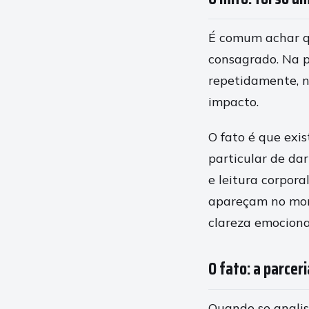
É comum achar qu
consagrado. Na p
repetidamente, n
impacto.
O fato é que ex
particular de da
e leitura corpora
apareçam no mome
clareza emociona
O fato: a parce
Quando se anali