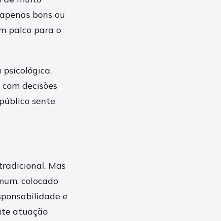
 apenas bons ou
um palco para o
psicológica.
e com decisões
público sente
radicional. Mas
omum, colocado
sponsabilidade e
mite atuação