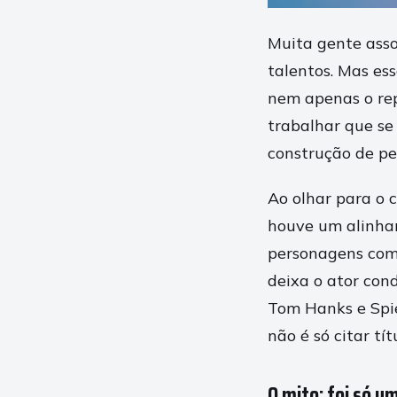
Muita gente asso
talentos. Mas es
nem apenas o rep
trabalhar que se 
construção de pe
Ao olhar para o c
houve um alinha
personagens com
deixa o ator co
Tom Hanks e Spie
não é só citar tí
O mito: foi só 