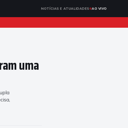
NOTÍCIAS E ATUALIDADES
AO VIVO
aram uma
upla
cisa,