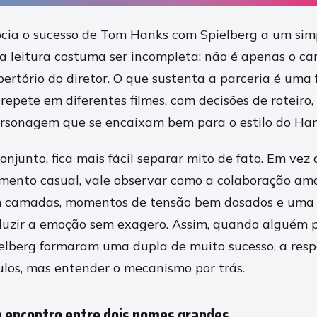
cia o sucesso de Tom Hanks com Spielberg a um sim
sa leitura costuma ser incompleta: não é apenas o ca
ertório do diretor. O que sustenta a parceria é uma
repete em diferentes filmes, com decisões de roteiro,
rsonagem que se encaixam bem para o estilo do Han
onjunto, fica mais fácil separar mito de fato. Em vez
mento casual, vale observar como a colaboração am
 camadas, momentos de tensão bem dosados e uma 
nduzir a emoção sem exagero. Assim, quando alguém
lberg formaram uma dupla de muito sucesso, a respo
tulos, mas entender o mecanismo por trás.
um encontro entre dois nomes grandes