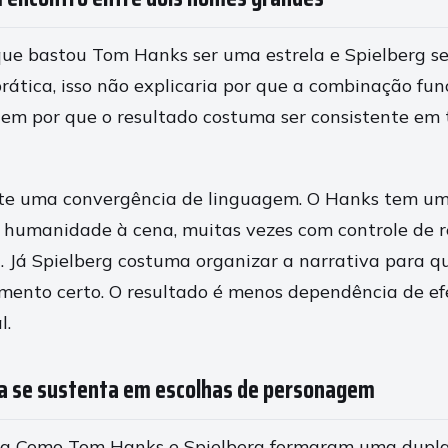
e bastou Tom Hanks ser uma estrela e Spielberg se
rática, isso não explicaria por que a combinação fun
em por que o resultado costuma ser consistente em 
iste uma convergência de linguagem. O Hanks tem u
r humanidade à cena, muitas vezes com controle de r
l. Já Spielberg costuma organizar a narrativa para qu
nto certo. O resultado é menos dependência de efe
l.
ria se sustenta em escolhas de personagem
sa Como Tom Hanks e Spielberg formaram uma dupla