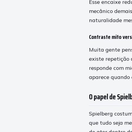
Esse encaixe redu
mecânico demais,
naturalidade mes
Contraste mito ver
Muita gente pens
existe repetição 
responde com mic
aparece quando a
O papel de Spiel
Spielberg costum
que tudo seja me
do ator dentro d