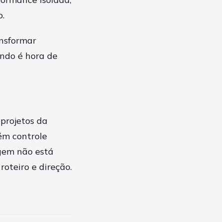
o.
ansformar
ndo é hora de
projetos da
ém controle
gem não está
oteiro e direção.