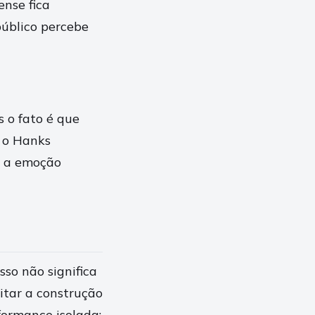
ense fica
público percebe
 o fato é que
e o Hanks
, a emoção
so não significa
itar a construção
formance isolada;