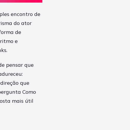
ples encontro de
risma do ator
 forma de
 ritmo e
ks.
 de pensar que
adureceu:
direção que
 pergunta Como
sta mais útil