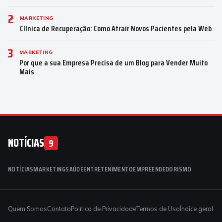
2
MARKETING
Clínica de Recuperação: Como Atrair Novos Pacientes pela Web
3
MARKETING
Por que a sua Empresa Precisa de um Blog para Vender Muito
Mais
NOTÍCIAS
9
NOTÍCIAS
MARKETING
SAÚDE
ENTRETENIMENTO
EMPREENDEDORISMO
Quem Somos
Contato
Política de Privacidade
Termos de Uso
Índice geral