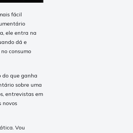
ais fácil
cumentário
a, ele entra na
quando dá e
to no consumo
mo do que ganha
entário sobre uma
s, entrevistas em
s novos
ática. Vou