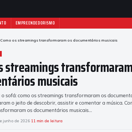
NTO
EMPREENDEDORISMO
Como os streamings transformaram os documentários musicais
s streamings transformaram
ntários musicais
 o sofá: como os streamings transformaram os document
ram o jeito de descobrir, assistir e comentar a música. C
nsformaram os documentários musicais…
e junho de 2026
·
11 min de leitura