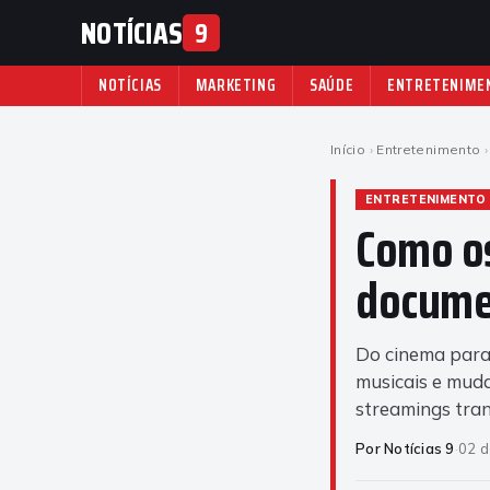
NOTÍCIAS
9
NOTÍCIAS
MARKETING
SAÚDE
ENTRETENIME
Início
›
Entretenimento
›
ENTRETENIMENTO
Como o
docume
Do cinema para
musicais e muda
streamings tra
Por Notícias 9
·
02 d