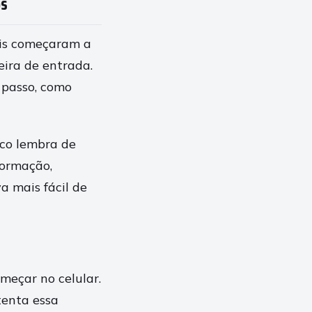
os
ais começaram a
eira de entrada.
 passo, como
ico lembra de
formação,
a mais fácil de
eçar no celular.
tenta essa