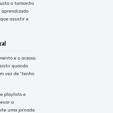
justa o tamanho
 o aprendizado
ue assistir e
cal
ento e o acesso.
sistir quando
Em vez de “tenho
 playlists e
levar a
mite uma jornada