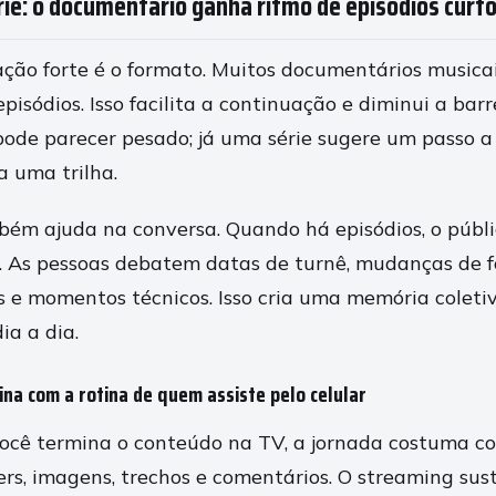
ie: o documentário ganha ritmo de episódios curt
ção forte é o formato. Muitos documentários music
pisódios. Isso facilita a continuação e diminui a barr
ode parecer pesado; já uma série sugere um passo a
uma trilha.
ém ajuda na conversa. Quando há episódios, o públ
s. As pessoas debatem datas de turnê, mudanças de 
s e momentos técnicos. Isso cria uma memória coletiv
a a dia.
na com a rotina de quem assiste pelo celular
ê termina o conteúdo na TV, a jornada costuma com
ers, imagens, trechos e comentários. O streaming sus