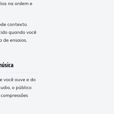
dios na ordem e
de contexto.
tido quando você
a de ensaios,
música
ue você ouve e do
dio, o público
 compressões