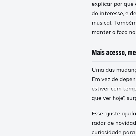
explicar por que
do interesse, e d
musical. Também 
manter o foco no
Mais acesso, me
Uma das mudanças
Em vez de depend
estiver com temp
que ver hoje”, su
Esse ajuste ajud
radar de novidade
curiosidade para