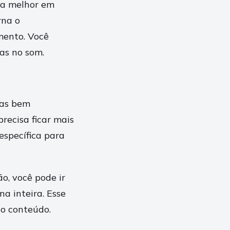
ara melhor em
rna o
mento. Você
as no som.
das bem
ecisa ficar mais
específica para
o, você pode ir
na inteira. Esse
o conteúdo.