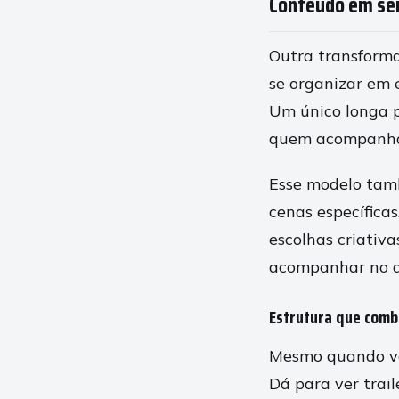
Conteúdo em sér
Outra transforma
se organizar em e
Um único longa p
quem acompanha 
Esse modelo tamb
cenas específica
escolhas criativa
acompanhar no di
Estrutura que combi
Mesmo quando voc
Dá para ver trail