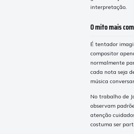
interpretação.
O mito mais com
É tentador imagi
compositor apenas
normalmente part
cada nota seja d
música conversar
No trabalho de J
observam padrões
atenção cuidados
costuma ser part