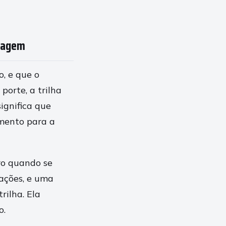
imagem
, e que o
porte, a trilha
ignifica que
amento para a
ro quando se
ações, e uma
rilha. Ela
o.