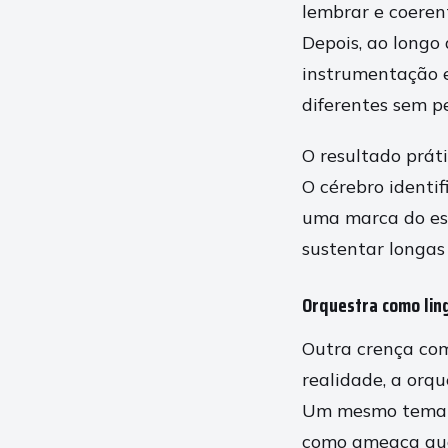
lembrar e coeren
Depois, ao longo 
instrumentação e
diferentes sem p
O resultado prát
O cérebro identif
uma marca do es
sustentar longas
Orquestra como li
Outra crença com
realidade, a orq
Um mesmo tema po
como ameaça qua