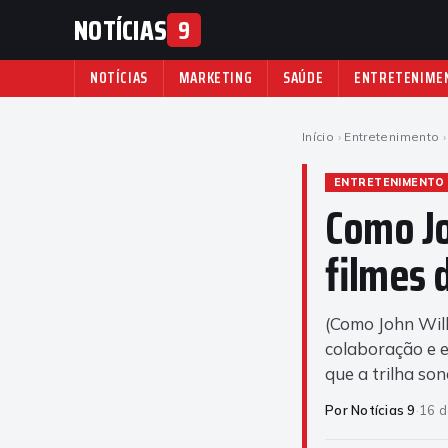
NOTÍCIAS
9
NOTÍCIAS
MARKETING
SAÚDE
ENTRETENIME
Início
›
Entretenimento
›
ENTRETENIMENTO
Como Jo
filmes 
(Como John Will
colaboração e e
que a trilha so
Por Notícias 9
·
16 d