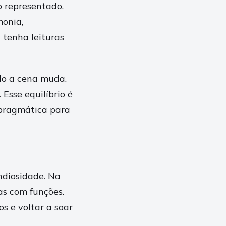
 representado.
monia,
 tenha leituras
do a cena muda.
 Esse equilíbrio é
 pragmática para
ndiosidade. Na
as com funções.
 e voltar a soar