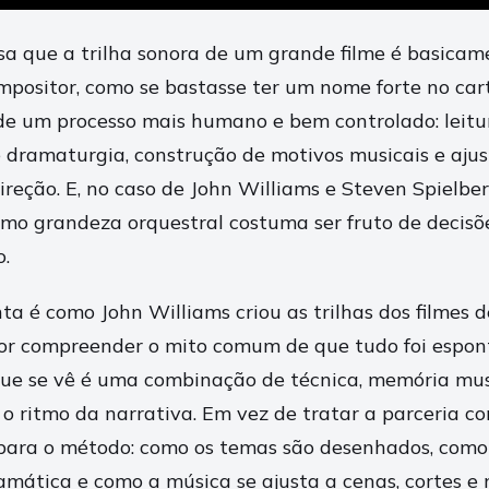
a que a trilha sonora de um grande filme é basica
mpositor, como se bastasse ter um nome forte no cart
de um processo mais humano e bem controlado: leitur
dramaturgia, construção de motivos musicais e ajus
ireção. E, no caso de John Williams e Steven Spielbe
omo grandeza orquestral costuma ser fruto de decisõ
o.
a é como John Williams criou as trilhas dos filmes d
or compreender o mito comum de que tudo foi espon
 que se vê é uma combinação de técnica, memória mus
o ritmo da narrativa. Em vez de tratar a parceria 
r para o método: como os temas são desenhados, como
mática e como a música se ajusta a cenas, cortes e