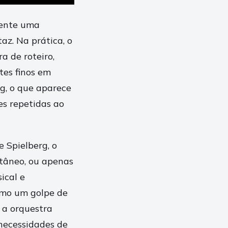
mente uma
az. Na prática, o
a de roteiro,
tes finos em
rg, o que aparece
es repetidas ao
e Spielberg, o
tâneo, ou apenas
ical e
como um golpe de
 a orquestra
 necessidades de