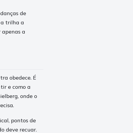
udanças de
 trilha a
r apenas a
tra obedece. É
tir e como a
ielberg, onde o
ecisa.
ical, pontos de
do deve recuar.