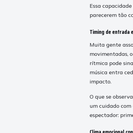
Essa capacidade 
parecerem tão c
Timing de entrada e
Muita gente asso
movimentadas, o
rítmica pode sin
música entra ced
impacto.
O que se observa
um cuidado com 
espectador: prime
Clima emocional con