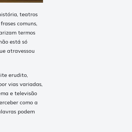
istória, teatros
 frases comuns,
larizam termos
 não está só
que atravessou
ite erudito,
or vias variadas,
ema e televisão
 perceber como a
palavras podem