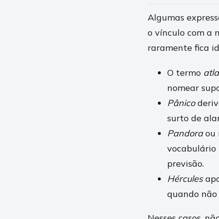
Algumas expressõ
o vínculo com a m
raramente fica id
O termo
atl
nomear supor
Pânico
deriv
surto de ala
Pandora
ou 
vocabulário
previsão.
Hércules
apa
quando não h
Nesses casos, nã