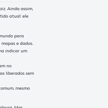
iz. Ainda assim,
ido atual: ele
 mundo para
de mapas e dados.
ma indicar um
ram no
as liberados sem
o comum, mesmo
alavra. Mas