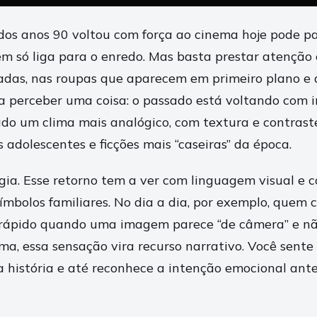
dos anos 90 voltou com força ao cinema hoje pode p
m só liga para o enredo. Mas basta prestar atenção
adas, nas roupas que aparecem em primeiro plano e 
ra perceber uma coisa: o passado está voltando com i
do um clima mais analógico, com textura e contras
es adolescentes e ficções mais “caseiras” da época.
lgia. Esse retorno tem a ver com linguagem visual e
ímbolos familiares. No dia a dia, por exemplo, quem 
rápido quando uma imagem parece “de câmera” e não 
ema, essa sensação vira recurso narrativo. Você sente 
 história e até reconhece a intenção emocional ante