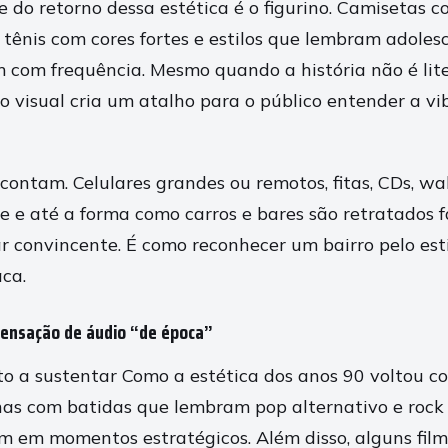
 do retorno dessa estética é o figurino. Camisetas c
 tênis com cores fortes e estilos que lembram adoles
com frequência. Mesmo quando a história não é lit
 o visual cria um atalho para o público entender a 
ontam. Celulares grandes ou remotos, fitas, CDs, wa
e e até a forma como carros e bares são retratados 
r convincente. É como reconhecer um bairro pelo est
aca.
 sensação de áudio “de época”
o a sustentar Como a estética dos anos 90 voltou c
lhas com batidas que lembram pop alternativo e rock
 em momentos estratégicos. Além disso, alguns film