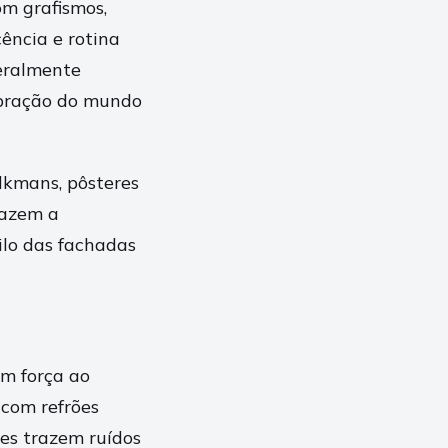
om grafismos,
cência e rotina
eralmente
vibração do mundo
lkmans, pôsteres
fazem a
ilo das fachadas
om força ao
 com refrões
es trazem ruídos