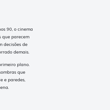
os 90, o cinema
ns que parecem
om decisões de
orrado demais.
rimeiro plano.
 sombras que
e e paredes,
cena.