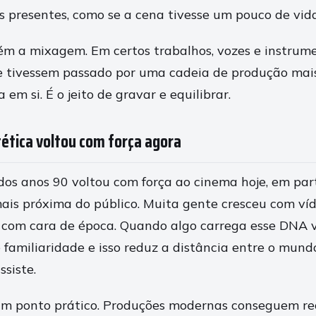
 presentes, como se a cena tivesse um pouco de vida 
ém a mixagem. Em certos trabalhos, vozes e instru
 tivessem passado por uma cadeia de produção mais 
 em si. É o jeito de gravar e equilibrar.
tética voltou com força agora
dos anos 90 voltou com força ao cinema hoje, em par
mais próxima do público. Muita gente cresceu com ví
com cara de época. Quando algo carrega esse DNA vi
familiaridade e isso reduz a distância entre o mundo
siste.
m ponto prático. Produções modernas conseguem rec