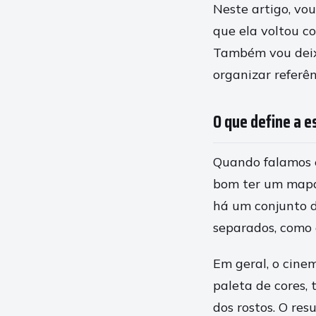
Neste artigo, vo
que ela voltou c
Também vou deixa
organizar referên
O que define a e
Quando falamos e
bom ter um mapa
há um conjunto de
separados, como 
Em geral, o cinem
paleta de cores,
dos rostos. O re