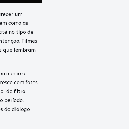
arecer um
 em como as
até no tipo de
ntenção. Filmes
te que lembram
 com como o
cresce com fotos
“de filtro
o período,
s do diálogo