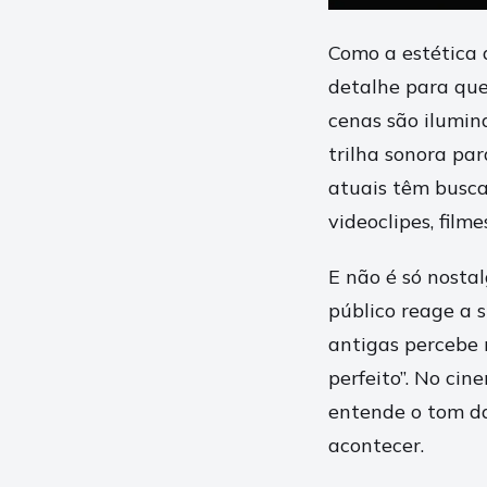
Como a estética 
detalhe para que
cenas são ilumin
trilha sonora pa
atuais têm busca
videoclipes, film
E não é só nosta
público reage a s
antigas percebe 
perfeito”. No cin
entende o tom da
acontecer.