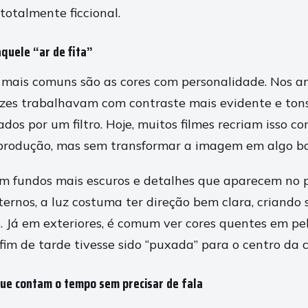
totalmente ficcional.
aquele “ar de fita”
ais comuns são as cores com personalidade. Nos an
ezes trabalhavam com contraste mais evidente e to
ados por um filtro. Hoje, muitos filmes recriam isso c
-produção, mas sem transformar a imagem em algo b
m fundos mais escuros e detalhes que aparecem no p
ernos, a luz costuma ter direção bem clara, criando
o. Já em exteriores, é comum ver cores quentes em pel
fim de tarde tivesse sido “puxada” para o centro da 
que contam o tempo sem precisar de fala