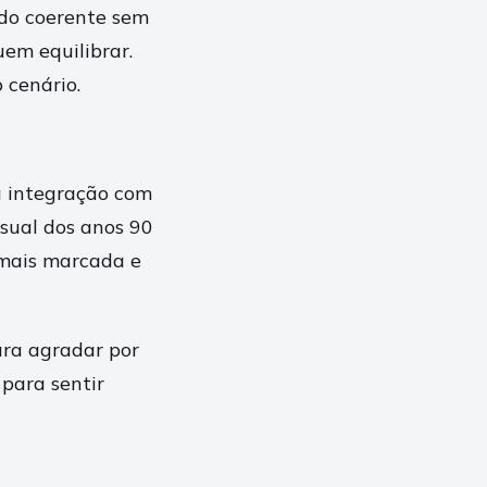
ado coerente sem
uem equilibrar.
 cenário.
 a integração com
isual dos anos 90
 mais marcada e
ara agradar por
para sentir