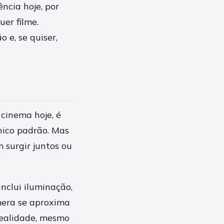
ncia hoje, por
er filme.
 e, se quiser,
cinema hoje, é
ico padrão. Mas
 surgir juntos ou
inclui iluminação,
âmera se aproxima
realidade, mesmo