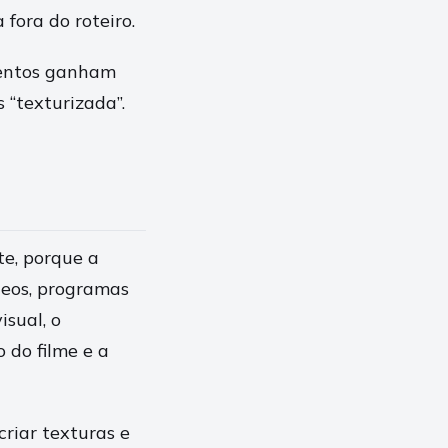
fora do roteiro.
mentos ganham
“texturizada”.
te, porque a
deos, programas
sual, o
 do filme e a
riar texturas e