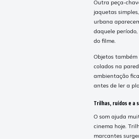
Outra peça-chave
jaquetas simples,
urbana aparecem 
daquele período,
do filme.
Objetos também c
colados na pared
ambientação fica
antes de ler a pl
Trilhas, ruídos e a
O som ajuda muit
cinema hoje. Tri
marcantes surgem